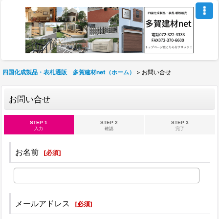
四国化成製品・表札通販 多賀建材net（ホーム）
>
お問い合せ
お問い合せ
STEP 1
STEP 2
STEP 3
入力
確認
完了
お名前
[
必須
]
メールアドレス
[
必須
]