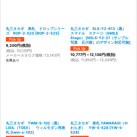
丸三タカギ 表札 ドロップシリー
丸三タカギ SLS-Y2-613（黒）
ズ ROP-2-525
[
ROP-2-525
]
スマイル ステージ（SMILE
Stage）
[
NSLS-Y2-21（サンプル
写真 石川様）のデザイン対応可能
]
9,200
円
(税別)
(
税込
:
10,120
円
)
10,777
円
～12,136
円
(税別)
メーカーカタログ価格
:
13,143
円
(
税込
:
11,854
円
～13,349
円
)
在庫あり
丸三タカギ TWM-S-102（黒）
丸三タカギ 表札 YAWARAGI（や
LIXIL（TOEX） ウィルモダン用表
わらぎ） YW-5-528
[
YW-5-
札
[
twm-s-102
]
528
]