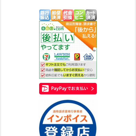
四国化成 エクステリア
四国化成 内装材
四国化成 天井材
四国化成 外装材
四国化成 舗装材
四国化成 補助材
四国化成 補修材
丸三タカギ MarusanTakagi 表札＆ポスト
丸三タカギ SMILE
エクスタイル（表札＆ポスト）