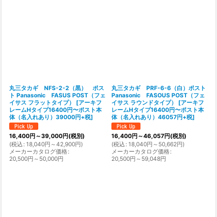
丸三タカギ NFS-2-2（黒） ポス
丸三タカギ PRF-6-6（白）ポスト
ト Panasonic FASUS POST（フェ
Panasonic FASOUS POST（フェ
イサス フラットタイプ）
[
アーキフ
イサス ラウンドタイプ）
[
アーキフ
レームHタイプ16400円〜ポスト本
レームHタイプ16400円〜ポスト本
体（名入れあり）39000円+税
]
体（名入れあり）46057円+税
]
16,400
円
～39,000
円
(税別)
16,400
円
～46,057
円
(税別)
(
税込
:
18,040
円
～42,900
円
)
(
税込
:
18,040
円
～50,662
円
)
メーカーカタログ価格
:
メーカーカタログ価格
:
20,500
円
～50,000
円
20,500
円
～59,048
円