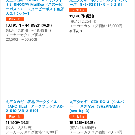
ト） SNOOPY MailBox（スヌーピ
ーズ S-5-528
[
S-５－５２８
]
ーポスト） スヌーピーポスト当店
人気ナンバー1
11,140
円
(税別)
(
税込
:
12,254
円
)
16,195
円
～44,992
円
(税別)
メーカーカタログ価格
:
16,000
円
(
税込
:
17,814
円
～49,491
円
)
在庫あり
メーカーカタログ価格
:
20,500
円
～56,953
円
丸三タカギ 表札 アークタイル
丸三タカギ SZX-BG-3（シルバ
（ARC TILE) アークブラック AR-
ー） さざなみ（SAZANAMI）
2-519
[
AR-2-519
]
[
szx-bg-3
]
11,140
円
(税別)
15,145
円
(税別)
(
税込
:
12,254
円
)
(
税込
:
16,659
円
)
メーカーカタログ価格
:
16,000
円
メーカーカタログ価格
:
21,636
円