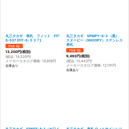
丸三タカギ 表札 フィット FIT-
丸三タカギ SPMPY-S-3 （黒）
S-537
[
FIT-S-５３７
]
スヌーピー（SNOOPY）ステンレス
表札
13,200
円
(税別)
9,493
円
(税別)
(
税込
:
14,520
円
)
メーカーカタログ価格
:
18,858
円
(
税込
:
10,442
円
)
メーカーカタログ価格
:
12,191
円
在庫あり
在庫あり
丸三タカギ SPNFS-A-1（ホワイ
丸三タカギ 表札 ウィルサインシリ