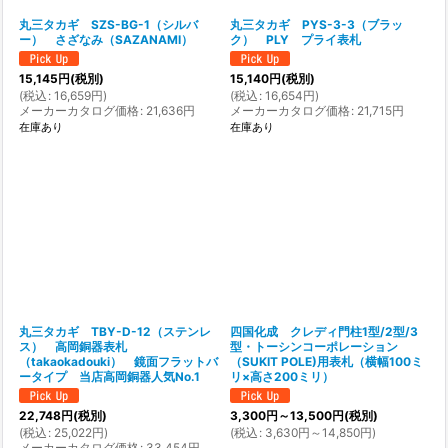
丸三タカギ SZS-BG-1（シルバ
丸三タカギ PYS-3-3（ブラッ
ー） さざなみ（SAZANAMI）
ク） PLY プライ表札
15,145
円
(税別)
15,140
円
(税別)
(
税込
:
16,659
円
)
(
税込
:
16,654
円
)
メーカーカタログ価格
:
21,636
円
メーカーカタログ価格
:
21,715
円
在庫あり
在庫あり
丸三タカギ TBY-D-12（ステンレ
四国化成 クレディ門柱1型/2型/3
ス） 高岡銅器表札
型・トーシンコーポレーション
（takaokadouki） 鏡面フラットバ
（SUKIT POLE)用表札（横幅100ミ
ータイプ 当店高岡銅器人気No.1
リ×高さ200ミリ）
22,748
円
(税別)
3,300
円
～13,500
円
(税別)
(
税込
:
25,022
円
)
(
税込
:
3,630
円
～14,850
円
)
メーカーカタログ価格
:
33,454
円