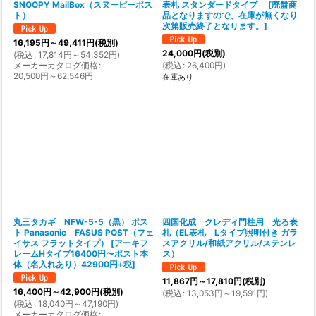
SNOOPY MailBox（スヌーピーポス
表札 スタンダードタイプ
[
廃盤商
ト）
品となりますので、在庫が無くなり
次第販売終了となります。
]
16,195
円
～49,411
円
(税別)
24,000
円
(税別)
(
税込
:
17,814
円
～54,352
円
)
メーカーカタログ価格
:
(
税込
:
26,400
円
)
20,500
円
～62,546
円
在庫あり
丸三タカギ NFW-5-5（黒） ポス
四国化成 クレディ門柱用 光る表
ト Panasonic FASUS POST（フェ
札（EL表札 Lタイプ照明付き ガラ
イサス フラットタイプ）
[
アーキフ
スアクリル/和紙アクリル/ステンレ
レームHタイプ16400円〜ポスト本
ス）
体（名入れあり）42900円+税
]
11,867
円
～17,810
円
(税別)
16,400
円
～42,900
円
(税別)
(
税込
:
13,053
円
～19,591
円
)
(
税込
:
18,040
円
～47,190
円
)
メーカーカタログ価格
: