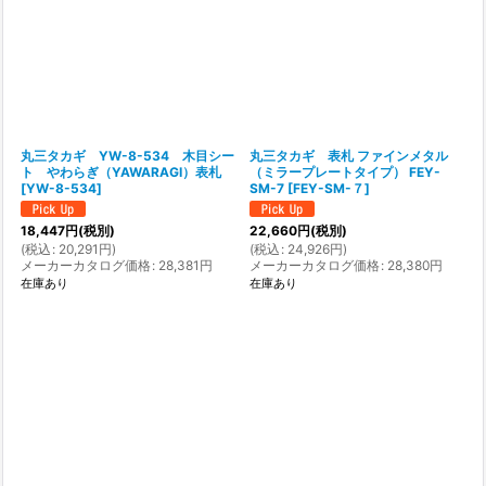
丸三タカギ YW-8-534 木目シー
丸三タカギ 表札 ファインメタル
ト やわらぎ（YAWARAGI）表札
（ミラープレートタイプ） FEY-
[
YW-8-534
]
SM-7
[
FEY-SM-７
]
18,447
円
(税別)
22,660
円
(税別)
(
税込
:
20,291
円
)
(
税込
:
24,926
円
)
メーカーカタログ価格
:
28,381
円
メーカーカタログ価格
:
28,380
円
在庫あり
在庫あり