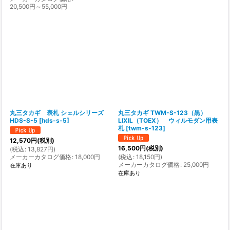
20,500
円
～55,000
円
丸三タカギ 表札 シェルシリーズ
丸三タカギ TWM-S-123（黒）
HDS-S-5
[
hds-s-5
]
LIXIL（TOEX） ウィルモダン用表
札
[
twm-s-123
]
12,570
円
(税別)
16,500
円
(税別)
(
税込
:
13,827
円
)
メーカーカタログ価格
:
18,000
円
(
税込
:
18,150
円
)
メーカーカタログ価格
:
25,000
円
在庫あり
在庫あり