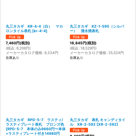
丸三タカギ KR-4-4（白） マカ
丸三タカギ KZ-1-595（シルバ
ロンタイル表札
[
kr-4-4
]
ー） 清水焼表札
7,460
円
(税別)
16,845
円
(税別)
(
税込
:
8,206
円
)
(
税込
:
18,529
円
)
メーカーカタログ価格
:
9,334
円
メーカーカタログ価格
:
25,524
円
在庫あり
在庫あり
丸三タカギ RPD-5-7 ラスティ/
丸三タカギ 表札 キャンディタイ
ラスティプレート表札 ブロンズ色
ル XR-2-592
[
XR-2-592
]
[
RPD-5-7 本体のみ9660円〜本体
+ラスティプレート付き14980円