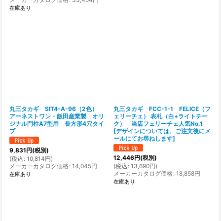
在庫あり
丸三タカギ SIT4-A-96（2色）
丸三タカギ FCC-1-1 FELICE（フ
アーネストワン・飯田産業製 オリ
ェリーチェ） 表札（白+ライトチー
ジナル門柱A7型用 長方形4穴タイ
ク） 当店フェリーチェ人気No.1
プ
[
デザインについては、ご注文後にメ
ールにてお尋ねします
]
9,831
円
(税別)
12,446
円
(税別)
(
税込
:
10,814
円
)
メーカーカタログ価格
:
14,045
円
(
税込
:
13,690
円
)
メーカーカタログ価格
:
18,858
円
在庫あり
在庫あり