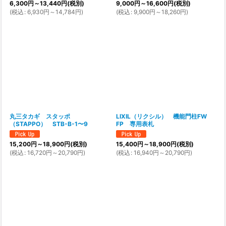
6,300
円
～13,440
円
(税別)
9,000
円
～16,600
円
(税別)
(
税込
:
6,930
円
～14,784
円
)
(
税込
:
9,900
円
～18,260
円
)
丸三タカギ スタッポ
LIXIL（リクシル） 機能門柱FW
（STAPPO） STB-B-1〜9
FP 専用表札
15,200
円
～18,900
円
(税別)
15,400
円
～18,900
円
(税別)
(
税込
:
16,720
円
～20,790
円
)
(
税込
:
16,940
円
～20,790
円
)