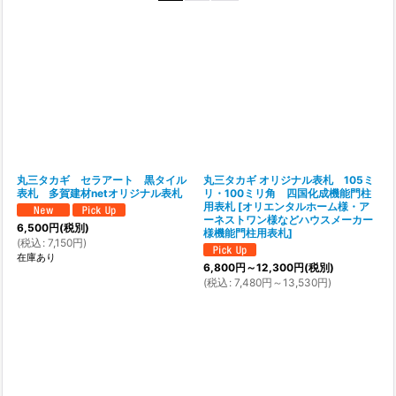
在庫あり
並び順
:
絞り込む
丸三タカギ セラアート 黒タイル
丸三タカギ オリジナル表札 105ミ
表札 多賀建材netオリジナル表札
リ・100ミリ角 四国化成機能門柱
用表札
[
オリエンタルホーム様・ア
ーネストワン様などハウスメーカー
6,500
円
(税別)
様機能門柱用表札
]
(
税込
:
7,150
円
)
在庫あり
6,800
円
～12,300
円
(税別)
(
税込
:
7,480
円
～13,530
円
)