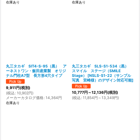
在庫あり
在庫あり
丸三タカギ SIT4-S-95（黒） ア
丸三タカギ SLS-S1-534（黒）
ーネストワン・飯田産業製 オリジ
スマイル ステージ（SMILE
ナル門柱A7型 長方形4穴タイプ
Stage）
[
NSLS-S1-22（サンプル
写真 宮崎様）のデザイン対応可能
]
9,911
円
(税別)
10,777
円
～12,136
円
(税別)
(
税込
:
10,902
円
)
メーカーカタログ価格
:
14,364
円
(
税込
:
11,854
円
～13,349
円
)
在庫あり