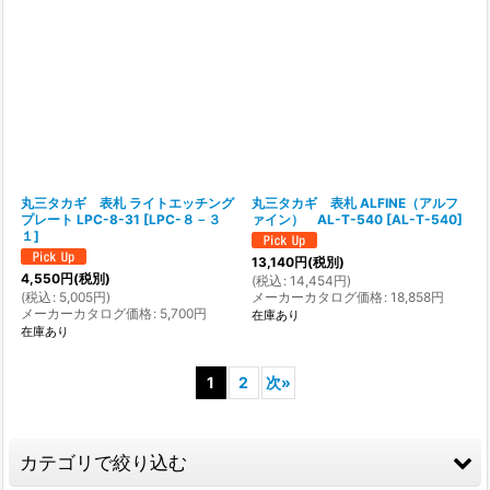
丸三タカギ 表札 ライトエッチング
丸三タカギ 表札 ALFINE（アルフ
プレート LPC-8-31
[
LPC-８－３
ァイン） AL-T-540
[
AL-T-540
]
１
]
13,140
円
(税別)
4,550
円
(税別)
(
税込
:
14,454
円
)
(
税込
:
5,005
円
)
メーカーカタログ価格
:
18,858
円
メーカーカタログ価格
:
5,700
円
在庫あり
在庫あり
1
2
次
»
カテゴリで絞り込む