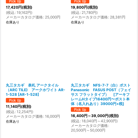
17,420
円
(税別)
19,800
円
(税別)
(
税込
:
19,162
円
)
(
税込
:
21,780
円
)
メーカーカタログ価格
:
25,000
円
メーカーカタログ価格
:
28,381
円
在庫あり
在庫あり
丸三タカギ 表札 アークタイル
丸三タカギ NFS-7-7（白）ポスト
（ARC TILE) アークホワイト AR-
Panasonic FASUS POST（フェイ
1-528
[
AR-1-528
]
サス フラットタイプ）
[
アーキフ
レームHタイプ16400円〜ポスト本
体（名入れあり）39000円+税
]
11,140
円
(税別)
(
税込
:
12,254
円
)
16,400
円
～39,000
円
(税別)
メーカーカタログ価格
:
16,000
円
(
税込
:
18,040
円
～42,900
円
)
在庫あり
メーカーカタログ価格
:
20,500
円
～50,000
円