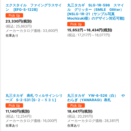
エクスタイル ファイングラスサイ
丸三タカギ SLG-1R-596 スマイ
ン
[
EFG-S-122B
]
ル グリッター（SMILE Glitter）
[
NSLG-1R-21（サンプル写真
Mochizuki様）のデザイン対応可能
]
23,330
円
(税別)
(
税込
:
25,663
円
)
15,652
円
～16,434
円
(税別)
メーカーカタログ価格
:
33,600
円
(
税込
:
17,217
円
～18,077
円
)
在庫あり
丸三タカギ 表札 ウィルサインシリ
丸三タカギ YW-6-526（白） や
ーズ S-2-531
[
S-２－５３１
]
わらぎ（YAWARAGI）表札
11,140
円
(税別)
18,447
円
(税別)
(
税込
:
12,254
円
)
(
税込
:
20,291
円
)
メーカーカタログ価格
:
16,000
円
メーカーカタログ価格
:
28,381
円
在庫あり
在庫あり