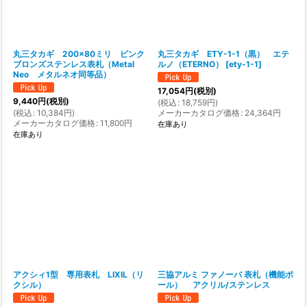
丸三タカギ 200×80ミリ ピンク
丸三タカギ ETY-1-1（黒） エテ
ブロンズステンレス表札（Metal
ルノ（ETERNO）
[
ety-1-1
]
Neo メタルネオ同等品）
17,054
円
(税別)
9,440
円
(税別)
(
税込
:
18,759
円
)
(
税込
:
10,384
円
)
メーカーカタログ価格
:
24,364
円
メーカーカタログ価格
:
11,800
円
在庫あり
在庫あり
アクシィ1型 専用表札 LIXIL（リ
三協アルミ ファノーバ 表札（機能ポ
クシル）
ール） アクリル/ステンレス