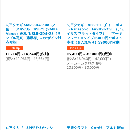
丸三タカギ SMR-3D4-508（2
丸三タカギ NFS-1-1（白） ポス
色） スマイル マルコ（SMILE
ト Panasonic FASUS POST（フェ
Marco）表札
[
NSLR-3D4-23（サ
イサス フラットタイプ）
[
アーキ
ンプル写真 藤原様）のデザイン対
フレームHタイプ16400円〜ポスト
応可能
]
本体（名入れあり）39000円+税
]
12,714
円
～14,240
円
(税別)
16,400
円
～39,000
円
(税別)
(
税込
:
13,985
円
～15,664
円
)
(
税込
:
18,040
円
～42,900
円
)
メーカーカタログ価格
:
20,500
円
～50,000
円
丸三タカギ SPPRF-3A-ナシ
美濃クラフト CA-66 アルミ鋳物