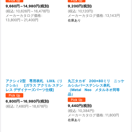
9,660
円
～14,980
円
(税別)
9,200
円
(税別)
(
税込
:
10,626
円
～16,478
円
)
(
税込
:
10,120
円
)
メーカーカタログ価格
:
メーカーカタログ価格
:
13,143
円
13,800
円
～21,400
円
在庫あり
アクシィ2型 専用表札 LIXIL（リ
丸三タカギ 200×80ミリ ニッケ
クシル）
[
ガラス アクリル ステン
ルシルバーステンレス表札
レス デザイナーズパーツ仕様
]
（Metal Neo メタルネオ同等
品）
6,800
円
～16,980
円
(税別)
9,440
円
(税別)
(
税込
:
7,480
円
～18,678
円
)
(
税込
:
10,384
円
)
メーカーカタログ価格
:
11,800
円
在庫あり