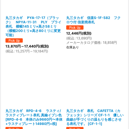
丸三タカギ PYA-17-17（ブラッ
丸三タカギ 信楽S-1F-582 フク
ク） NPYA-11-31 PLY プライ
ロウ付 信楽焼表札
表札 横幅145ミリ×高さ58ミリ
（横幅200ミリ×高さ80ミリに変更
12,446
円
(税別)
可能）
(
税込
:
13,690
円
)
メーカーカタログ価格
:
18,858
円
13,870
円
～17,440
円
(税別)
在庫あり
(
税込
:
15,257
円
～19,184
円
)
丸三タカギ RPD-4-6 ラスティ/
丸三タカギ 表札 CAFETTA（カ
ラスティプレート表札 真鍮イブシ色
フェッタ）シリーズ CF-1-1 優しい
[
RPD-4-6 本体のみ9660円〜本体
曲線が手づくりの温もりを感じさせ
+ラスティプレート14980円+税
]
る表札です。
[
CF-1-1
]