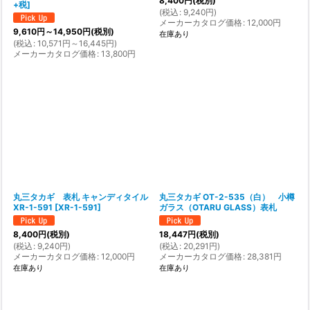
8,400
円
(税別)
+税
]
(
税込
:
9,240
円
)
メーカーカタログ価格
:
12,000
円
9,610
円
～14,950
円
(税別)
在庫あり
(
税込
:
10,571
円
～16,445
円
)
メーカーカタログ価格
:
13,800
円
丸三タカギ 表札 キャンディタイル
丸三タカギ OT-2-535（白） 小樽
XR-1-591
[
XR-1-591
]
ガラス（OTARU GLASS）表札
8,400
円
(税別)
18,447
円
(税別)
(
税込
:
9,240
円
)
(
税込
:
20,291
円
)
メーカーカタログ価格
:
12,000
円
メーカーカタログ価格
:
28,381
円
在庫あり
在庫あり