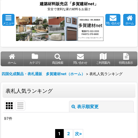
建築材料販売店「多賀建材net」
安全で便利な家の材料をお届け
メニュー
問い合わせ
ホーム
ホーム
カテゴリ
商品検索
問い合わせ
ご利用案内
特商法表示
四国化成製品・表札通販 多賀建材net（ホーム）
>
表札人気ランキング
表札人気ランキング
表示順変更
閉じる
97
件
表示数
:
1
2
次
»