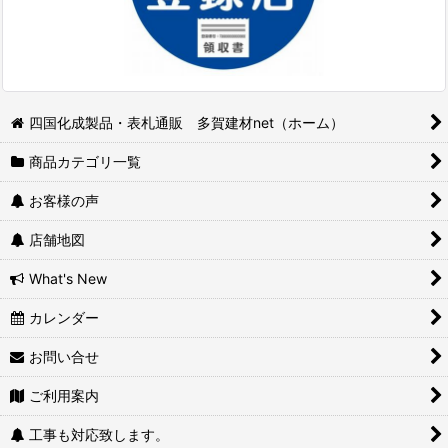
美濃クラフト表札
UNISON（ユニソン）
建築材料（接着剤・補修材・止水材等）
四国化成製品・表札通販 多賀建材net（ホーム）
丸三タカギ IELOGO
商品カテゴリ一覧
ABC商会
お客様の声
DAIKEN ダイケン
店舗地図
福彫
What's New
カレンダー
お問い合せ
ご利用案内
工事も対応致します。