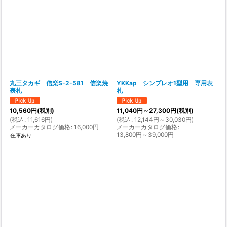
丸三タカギ 信楽S-2-581 信楽焼
YKKap シンプレオ1型用 専用表
表札
札
10,560
円
(税別)
11,040
円
～27,300
円
(税別)
(
税込
:
11,616
円
)
(
税込
:
12,144
円
～30,030
円
)
メーカーカタログ価格
:
16,000
円
メーカーカタログ価格
:
13,800
円
～39,000
円
在庫あり