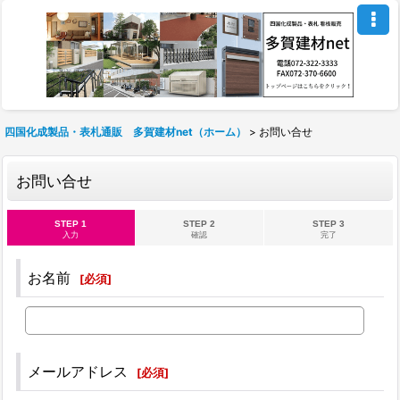
四国化成製品・表札通販 多賀建材net（ホーム）
>
お問い合せ
お問い合せ
STEP 1
STEP 2
STEP 3
入力
確認
完了
お名前
[
必須
]
メールアドレス
[
必須
]