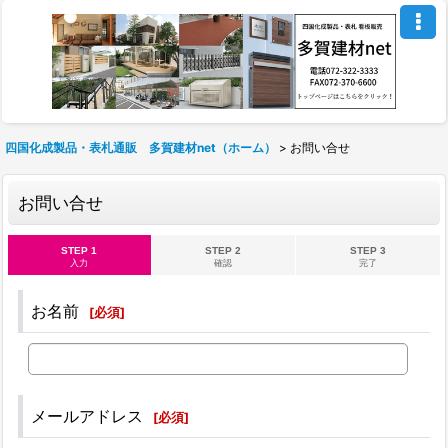
四国化成製品・表札通販 多賀建材net（ホーム）
>
お問い合せ
お問い合せ
STEP 1
STEP 2
STEP 3
入力
確認
完了
お名前
[
必須
]
メールアドレス
[
必須
]