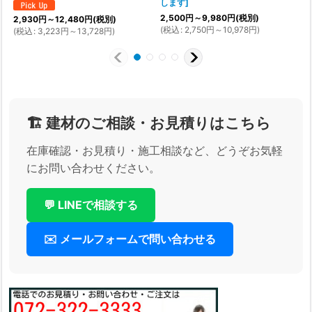
します
]
2,500
円
～9,980
円
(税別)
(
2,930
円
～12,480
円
(税別)
(
税込
:
2,750
円
～10,978
円
)
(
税込
:
3,223
円
～13,728
円
)
🏗️ 建材のご相談・お見積りはこちら
在庫確認・お見積り・施工相談など、どうぞお気軽
にお問い合わせください。
💬 LINEで相談する
✉️ メールフォームで問い合わせる