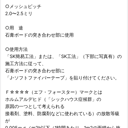
○メッシュピッチ
2.0〜2.5ミリ
○用 途
石膏ボードの突き合わせ部に使用
○使用方法
「SK簡易工法」または、「SK工法」（下部に写真有）の
施工方法に従って、
石膏ボードの突き合わせ部に
「J-ソフトファイバーテープ」を貼り付けてください。
Ｆ☆☆☆☆（エフ・フォースター）マークとは
ホルムアルデヒド（「シックハウス症候群」の
原因の一つとして考えられる
接着剤、塗料、防腐剤などに使われている）の放散等級
が
0.005ｍｇ／m2h以下（1時間あたり、1m2の面積から放