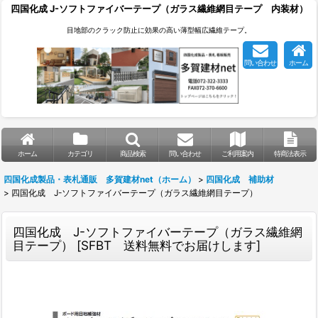
四国化成 J-ソフトファイバーテープ（ガラス繊維網目テープ 内装材）
目地部のクラック防止に効果の高い薄型幅広繊維テープ。
問い合わせ
ホーム
ホーム
カテゴリ
商品検索
問い合わせ
ご利用案内
特商法表示
四国化成製品・表札通販 多賀建材net（ホーム）
>
四国化成 補助材
>
四国化成 J-ソフトファイバーテープ（ガラス繊維網目テープ）
四国化成 J-ソフトファイバーテープ（ガラス繊維網
目テープ）
[
SFBT 送料無料でお届けします
]