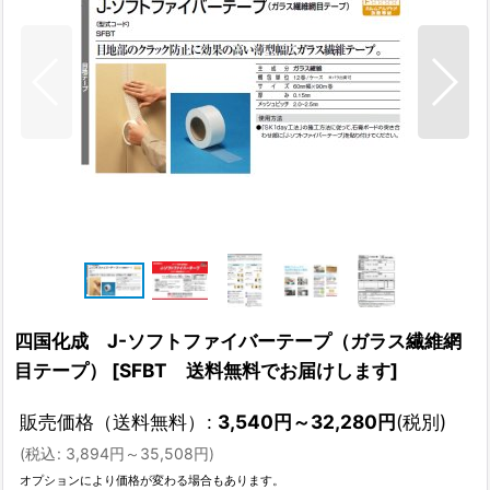
四国化成 J-ソフトファイバーテープ（ガラス繊維網
目テープ）
[
SFBT 送料無料でお届けします
]
販売価格（送料無料）
:
3,540
円
～32,280
円
(税別)
(
税込
:
3,894
円
～35,508
円
)
オプションにより価格が変わる場合もあります。