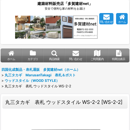
建築材料販売店「多賀建材net」
安全で便利な家の材料をお届け
問い合わせ
ホーム
ホーム
カテゴリ
商品検索
問い合わせ
ご利用案内
特商法表示
四国化成製品・表札通販 多賀建材net（ホーム）
>
丸三タカギ MarusanTakagi 表札＆ポスト
>
ウッドスタイル（WOOD STYLE）
>
丸三タカギ 表札 ウッドスタイル WS-2-2
丸三タカギ 表札 ウッドスタイル WS-2-2
[
WS-2-2
]