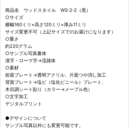
商品名 ウッドスタイル WS-2-2（黒）
○サイズ
横幅160ミリ×高さ120ミリ×厚み11ミリ
サイズ変更不可（上記サイズでのお届けになります）
○重さ
約220グラム
○サンプル写真書体
漢字・ローマ字→流隷体
○素材
前面プレート→透明アクリル、片面つや消し加工
背面プレート→塩ビ（塩化ビニール）プレート、
木目調シート貼り（カラー→メープル色）
○文字加工
デジタルプリント
●デザインについて
サンプル写真以外にも変更可能です。