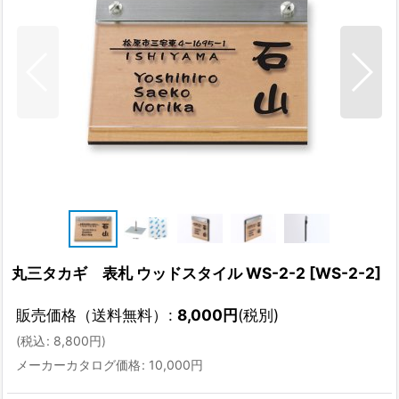
丸三タカギ 表札 ウッドスタイル WS-2-2
[
WS-2-2
]
販売価格（送料無料）
:
8,000
円
(税別)
(
税込
:
8,800
円
)
メーカーカタログ価格
:
10,000
円