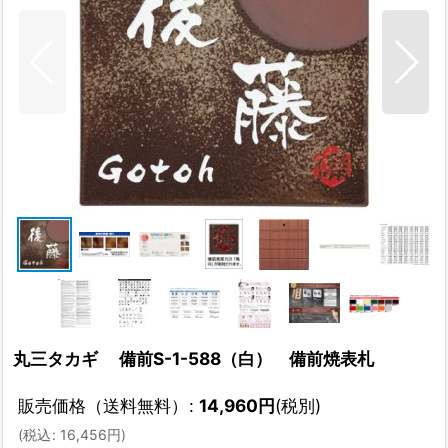
丸三タカギ 備前S-1-588（白） 備前焼表札
販売価格（送料無料）
:
14,960
円
(税別)
(
税込
:
16,456
円
)