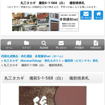
丸三タカギ 備前S-1-588（白） 備前焼表札
うわぐすり一切使わない伝統的な工法で焼き上げ。手作りのぬくもりを感じられます。
問い合わせ
ホーム
ホーム
カテゴリ
商品検索
問い合わせ
ご利用案内
特商法表示
四国化成製品・表札通販 多賀建材net（ホーム）
>
丸三タカギ MarusanTakagi 表札＆ポスト
>
備前焼（ビゼンヤキ）表札
>
丸三タカギ 備前S-1-588（白） 備前焼表札
丸三タカギ 備前S-1-588（白） 備前焼表札