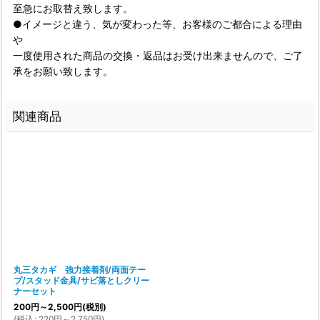
至急にお取替え致します。
●イメージと違う、気が変わった等、お客様のご都合による理由
や
一度使用された商品の交換・返品はお受け出来ませんので、ご了
承をお願い致します。
関連商品
丸三タカギ 強力接着剤/両面テー
プ/スタッド金具/サビ落としクリー
ナーセット
200
円
～2,500
円
(税別)
(
税込
:
220
円
～2,750
円
)