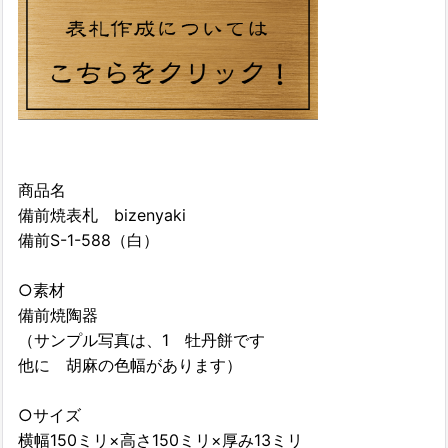
商品名
備前焼表札 bizenyaki
備前S-1-588（白）
○素材
備前焼陶器
（サンプル写真は、1 牡丹餅です
他に 胡麻の色幅があります）
○サイズ
横幅150ミリ×高さ150ミリ×厚み13ミリ