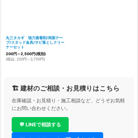
丸三タカギ 強力接着剤/両面テー
プ/スタッド金具/サビ落としクリー
ナーセット
200
円
～2,500
円
(税別)
(
税込
:
220
円
～2,750
円
)
🏗️ 建材のご相談・お見積りはこちら
在庫確認・お見積り・施工相談など、どうぞお気軽
にお問い合わせください。
💬 LINEで相談する