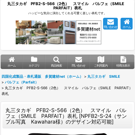
丸三タカギ PFB2-S-566（2色） スマイル パルフェ（SMILE
PARFAIT）表札
ハッピーな気分に演出してくれる可愛く楽しい表札です。
問い合わせ
ホーム
ホーム
カテゴリ
商品検索
問い合わせ
ご利用案内
特商法表示
四国化成製品・表札通販 多賀建材net（ホーム）
>
丸三タカギ SMILE
>
パルフェ（Parfait）
>
丸三タカギ PFB2-S-566（2色） スマイル パルフェ（SMILE PARFAIT）
表札
丸三タカギ PFB2-S-566（2色） スマイル パル
フェ（SMILE PARFAIT）表札
[
NPFB2-S-24（サン
プル写真 Kawahara様）のデザイン対応可能
]