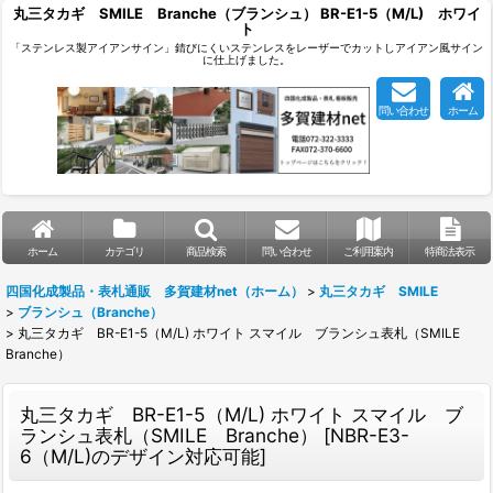
丸三タカギ SMILE Branche（ブランシュ） BR-E1-5（M/L) ホワイ
ト
「ステンレス製アイアンサイン」錆びにくいステンレスをレーザーでカットしアイアン風サイン
に仕上げました。
問い合わせ
ホーム
ホーム
カテゴリ
商品検索
問い合わせ
ご利用案内
特商法表示
四国化成製品・表札通販 多賀建材net（ホーム）
>
丸三タカギ SMILE
>
ブランシュ（Branche）
>
丸三タカギ BR-E1-5（M/L) ホワイト スマイル ブランシュ表札（SMILE
Branche）
丸三タカギ BR-E1-5（M/L) ホワイト スマイル ブ
ランシュ表札（SMILE Branche）
[
NBR-E3-
6（M/L)のデザイン対応可能
]