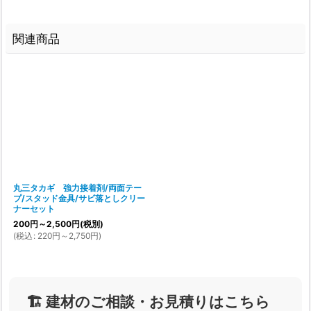
関連商品
丸三タカギ 強力接着剤/両面テー
プ/スタッド金具/サビ落としクリー
ナーセット
200
円
～2,500
円
(税別)
(
税込
:
220
円
～2,750
円
)
🏗️ 建材のご相談・お見積りはこちら