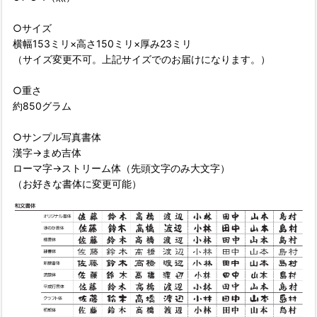
○サイズ
横幅153ミリ×高さ150ミリ×厚み23ミリ
（サイズ変更不可。上記サイズでのお届けになります。）
○重さ
約850グラム
○サンプル写真書体
漢字→まめ吉体
ローマ字→ストリーム体（先頭文字のみ大文字）
（お好きな書体に変更可能）