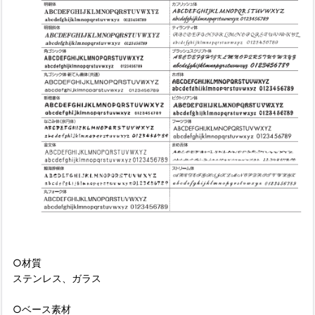
○材質
ステンレス、ガラス
○ベース素材