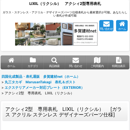
LIXIL（リクシル） アクシィ2型専用表札
ガラス・ステンレス・アクリル・デザイナーズパーツ仕様表札から素材選択が可能。あなたらし
い表札が作成可能
問い合わせ
ホーム
ホーム
カテゴリ
商品検索
問い合わせ
ご利用案内
特商法表示
四国化成製品・表札通販 多賀建材net（ホーム）
>
丸三タカギ MarusanTakagi 表札＆ポスト
>
エクステリアメーカー対応プレート（EXTERIOR）
>
アクシィ2型 専用表札 LIXIL（リクシル）
アクシィ2型 専用表札 LIXIL（リクシル）
[
ガラ
ス アクリル ステンレス デザイナーズパーツ仕様
]