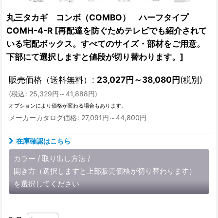
丸三タカギ コンボ（COMBO） ハーフタイプ
COMH-4-R
[
再配達を防ぐためテレビでも紹介されて
いる宅配ボックス。すべてのサイズ・部材をご用意。
下部にて選択しますと値段が切り替わります。
]
販売価格（送料無料）
:
23,027
円
～38,080
円
(税別)
(
税込
:
25,329
円
～41,888
円
)
オプションにより価格が変わる場合もあります。
メーカーカタログ価格
:
27,091
円
～44,800
円
在庫確認はこちら
カラー
/
取り出し方法
/
開き方（選択しますと上部販売価格が切り替わります）
を選択してください