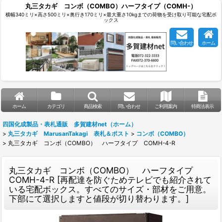
丸三タカギ コンボ（COMBO）ハーフタイプ（COMH-）
横幅340ミリ×高さ500ミリ×奥行き170ミリ×最大重さ10kgまでの荷物を受け取り可能な宅配ボ
ックス
問い合わせ
ホーム
ホーム
カテゴリ
商品検索
問い合わせ
ご利用案内
特商法表示
四国化成製品・表札通販 多賀建材net（ホーム）
>
丸三タカギ MarusanTakagi 表札＆ポスト
>
コンボ（COMBO）
>
丸三タカギ コンボ（COMBO） ハーフタイプ COMH-4-R
丸三タカギ コンボ（COMBO） ハーフタイプ
COMH-4-R
[
再配達を防ぐためテレビでも紹介されて
いる宅配ボックス。すべてのサイズ・部材をご用意。
下部にて選択しますと値段が切り替わります。
]