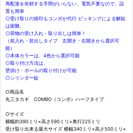
再配達を依頼する手間がいらない、電気不要なので、設
置も簡単
◎受け取りの捺印もコンボが代行 ピッキングによる解錠
は困難。
◎荷物の受け入れ・取り出しは簡単！
（前入れ・前出しタイプ 左開き・右開きから選択可
能）
◎本体カラーは、4色から選択可能
◎取り付け方法は、
壁掛け・ポールの取り付けが可能
◎シリンダー錠
○商品名
丸三タカギ COMBO（コンボ）ハーフタイプ
○サイズ
横幅約390ミリ×高さ590ミリ×奥行225ミリ
受け取り出来る最大サイズ 横幅340ミリ×高さ500ミリ×