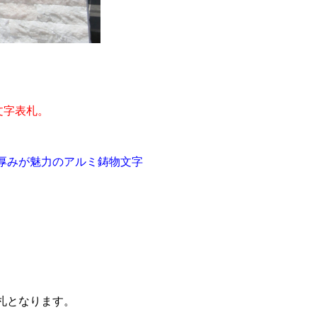
文字表札。
厚みが魅力のアルミ鋳物文字
札となります。