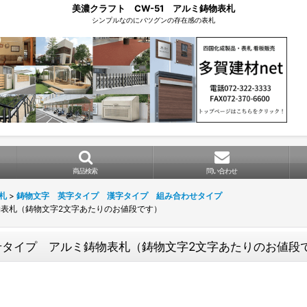
美濃クラフト CW-51 アルミ鋳物表札
シンプルなのにバツグンの存在感の表札
商品検索
問い合わせ
札
>
鋳物文字 英字タイプ 漢字タイプ 組み合わせタイプ
物表札（鋳物文字2文字あたりのお値段です）
わせタイプ アルミ鋳物表札（鋳物文字2文字あたりのお値段