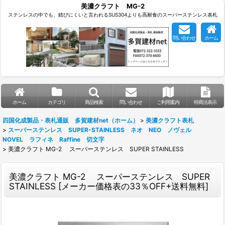
美濃クラフト MG-2
ステンレスの中でも、錆びにくいと言われるSUS304よりも高耐食のスーパーステンレス表札
問い合わせ
ホーム
ホーム
カテゴリ
商品検索
問い合わせ
ご利用案内
特商法表示
四国化成製品・表札通販 多賀建材net（ホーム）
>
美濃クラフト表札
>
スーパーステンレス SUPER-STAINLESS ネオ NEO ノヴェル
NOVEL ラフィネ Raffine 切文字
>
美濃クラフト MG-2 スーパーステンレス SUPER STAINLESS
美濃クラフト MG-2 スーパーステンレス SUPER
STAINLESS
[
メーカー価格表の33％OFF+送料無料
]