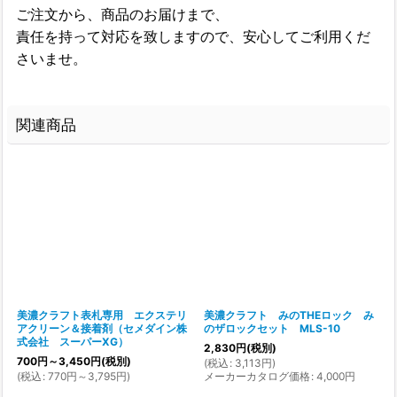
ご注文から、商品のお届けまで、
責任を持って対応を致しますので、安心してご利用くだ
さいませ。
関連商品
美濃クラフト表札専用 エクステリ
美濃クラフト みのTHEロック み
アクリーン＆接着剤（セメダイン株
のザロックセット MLS-10
式会社 スーパーXG）
2,830
円
(税別)
700
円
～3,450
円
(税別)
(
税込
:
3,113
円
)
(
税込
:
770
円
～3,795
円
)
メーカーカタログ価格
:
4,000
円