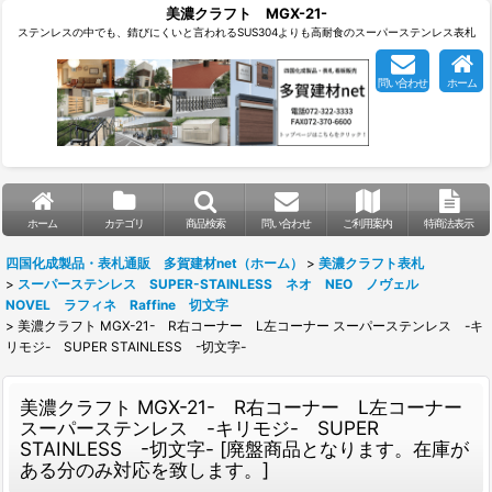
美濃クラフト MGX-21-
ステンレスの中でも、錆びにくいと言われるSUS304よりも高耐食のスーパーステンレス表札
問い合わせ
ホーム
ホーム
カテゴリ
商品検索
問い合わせ
ご利用案内
特商法表示
四国化成製品・表札通販 多賀建材net（ホーム）
>
美濃クラフト表札
>
スーパーステンレス SUPER-STAINLESS ネオ NEO ノヴェル
NOVEL ラフィネ Raffine 切文字
>
美濃クラフト MGX-21- R右コーナー L左コーナー スーパーステンレス -キ
リモジ- SUPER STAINLESS -切文字-
美濃クラフト MGX-21- R右コーナー L左コーナー
スーパーステンレス -キリモジ- SUPER
STAINLESS -切文字-
[
廃盤商品となります。在庫が
ある分のみ対応を致します。
]