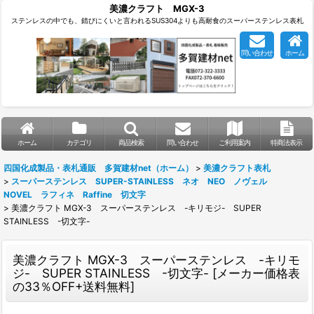
美濃クラフト MGX-3
ステンレスの中でも、錆びにくいと言われるSUS304よりも高耐食のスーパーステンレス表札
問い合わせ
ホーム
ホーム
カテゴリ
商品検索
問い合わせ
ご利用案内
特商法表示
四国化成製品・表札通販 多賀建材net（ホーム）
>
美濃クラフト表札
>
スーパーステンレス SUPER-STAINLESS ネオ NEO ノヴェル
NOVEL ラフィネ Raffine 切文字
>
美濃クラフト MGX-3 スーパーステンレス -キリモジ- SUPER
STAINLESS -切文字-
美濃クラフト MGX-3 スーパーステンレス -キリモ
ジ- SUPER STAINLESS -切文字-
[
メーカー価格表
の33％OFF+送料無料
]