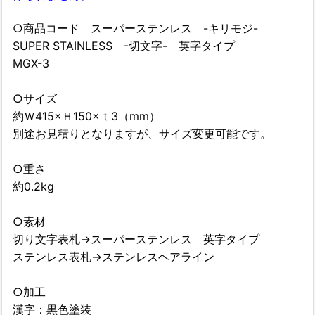
○商品コード スーパーステンレス -キリモジ-
SUPER STAINLESS -切文字- 英字タイプ
MGX-3
○サイズ
約Ｗ415×Ｈ150×ｔ3（mm）
別途お見積りとなりますが、サイズ変更可能です。
○重さ
約0.2kg
○素材
切り文字表札→スーパーステンレス 英字タイプ
ステンレス表札→ステンレスヘアライン
○加工
漢字：黒色塗装