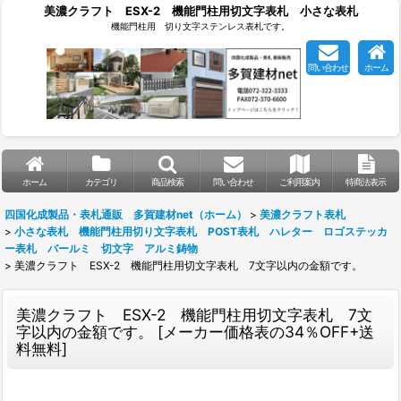
美濃クラフト ESX-2 機能門柱用切文字表札 小さな表札
機能門柱用 切り文字ステンレス表札です。
問い合わせ
ホーム
ホーム
カテゴリ
商品検索
問い合わせ
ご利用案内
特商法表示
四国化成製品・表札通販 多賀建材net（ホーム）
>
美濃クラフト表札
>
小さな表札 機能門柱用切り文字表札 POST表札 ハレター ロゴステッカ
ー表札 バールミ 切文字 アルミ鋳物
>
美濃クラフト ESX-2 機能門柱用切文字表札 7文字以内の金額です。
美濃クラフト ESX-2 機能門柱用切文字表札 7文
字以内の金額です。
[
メーカー価格表の34％OFF+送
料無料
]