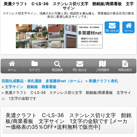
美濃クラフト C-LS-36 ステンレス切り文字 館銘板/商業看板 文字
サイン
ステンレス切文字サイン。洗練された印象と高い視認性を兼ね備え、商業施設や集合住宅の館名
表示に最適な欧文サインです。
問い合わせ
ホーム
ホーム
カテゴリ
商品検索
問い合わせ
ご利用案内
特商法表示
四国化成製品・表札通販 多賀建材net（ホーム）
>
美濃クラフト表札
>
文字サイン 館銘板 商業看板
>
美濃クラフト C-LS-36 ステンレス切り文字 館銘板/商業看板 文字サイ
ン 1文字の金額です
美濃クラフト C-LS-36 ステンレス切り文字 館銘
板/商業看板 文字サイン 1文字の金額です
[
メーカ
ー価格表の35％OFF+送料無料で販売中
]