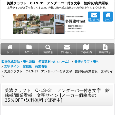
美濃クラフト C-LS-31 アンダーバー付き文字 館銘板/商業看板
水平ラインが文字を美しくまとめ、外観に統一感と洗練された印象を与える C‑LS‑31。
問い合わせ
ホーム
ホーム
カテゴリ
商品検索
問い合わせ
ご利用案内
特商法表示
四国化成製品・表札通販 多賀建材net（ホーム）
>
美濃クラフト表札
>
文字サイン 館銘板 商業看板
>
美濃クラフト C-LS-31 アンダーバー付き文字 館銘板/商業看板 文字サイ
ン
美濃クラフト C-LS-31 アンダーバー付き文字 館
銘板/商業看板 文字サイン
[
メーカー価格表の
35％OFF+送料無料で販売中
]