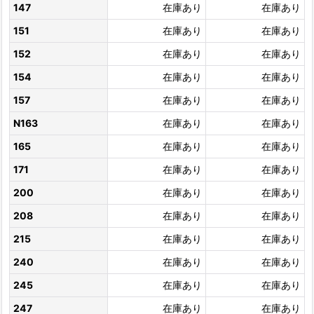
147
在庫あり
在庫あり
151
在庫あり
在庫あり
152
在庫あり
在庫あり
154
在庫あり
在庫あり
157
在庫あり
在庫あり
N163
在庫あり
在庫あり
165
在庫あり
在庫あり
171
在庫あり
在庫あり
200
在庫あり
在庫あり
208
在庫あり
在庫あり
215
在庫あり
在庫あり
240
在庫あり
在庫あり
245
在庫あり
在庫あり
247
在庫あり
在庫あり