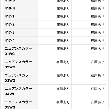
416-3
在庫あり
在庫あり
416-4
在庫あり
在庫あり
417-1
在庫あり
在庫あり
417-2
在庫あり
在庫あり
417-3
在庫あり
在庫あり
417-4
在庫あり
在庫あり
ニュアンスカラー
在庫あり
在庫あり
01WG
ニュアンスカラー
在庫あり
在庫あり
02WG
ニュアンスカラー
在庫あり
在庫あり
03WG
ニュアンスカラー
在庫あり
在庫あり
04WG
ニュアンスカラー
在庫あり
在庫あり
05WG