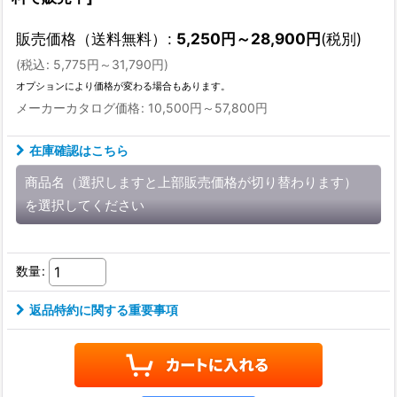
販売価格（送料無料）
:
5,250
円
～28,900
円
(税別)
(
税込
:
5,775
円
～31,790
円
)
オプションにより価格が変わる場合もあります。
メーカーカタログ価格
:
10,500
円
～57,800
円
在庫確認はこちら
商品名（選択しますと上部販売価格が切り替わります）
を選択してください
数量
:
返品特約に関する重要事項