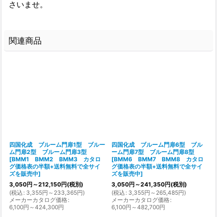
さいませ。
関連商品
四国化成 ブルーム門扉1型 ブルー
四国化成 ブルーム門扉6型 ブル
ム門扉2型 ブルーム門扉3型
ーム門扉7型 ブルーム門扉8型
[
BMM1 BMM2 BMM3 カタロ
[
BMM6 BMM7 BMM8 カタロ
グ価格表の半額+送料無料で全サイ
グ価格表の半額+送料無料で全サイ
ズを販売中
]
ズを販売中
]
3,050
円
～212,150
円
(税別)
3,050
円
～241,350
円
(税別)
(
(
税込
:
3,355
円
～233,365
円
)
(
税込
:
3,355
円
～265,485
円
)
メーカーカタログ価格
:
メーカーカタログ価格
:
6
6,100
円
～424,300
円
6,100
円
～482,700
円