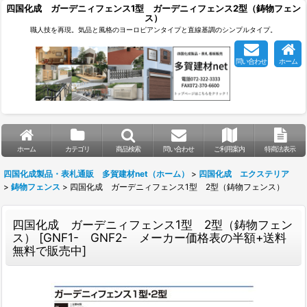
四国化成 ガーデニィフェンス1型 ガーデニィフェンス2型（鋳物フェン
ス）
職人技を再現。気品と風格のヨーロピアンタイプと直線基調のシンプルタイプ。
問い合わせ
ホーム
ホーム
カテゴリ
商品検索
問い合わせ
ご利用案内
特商法表示
四国化成製品・表札通販 多賀建材net（ホーム）
>
四国化成 エクステリア
>
鋳物フェンス
>
四国化成 ガーデニィフェンス1型 2型（鋳物フェンス）
四国化成 ガーデニィフェンス1型 2型（鋳物フェン
ス）
[
GNF1- GNF2- メーカー価格表の半額+送料
無料で販売中
]