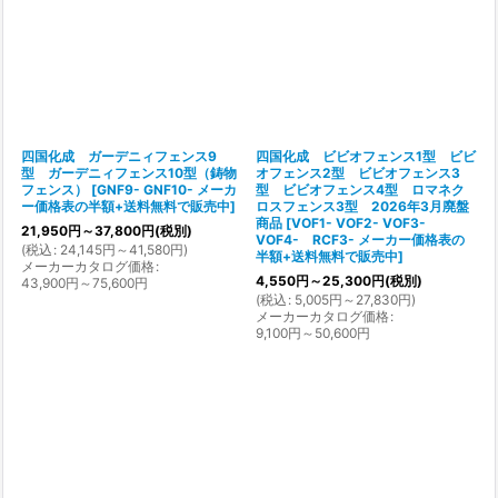
四国化成 ガーデニィフェンス9
四国化成 ビビオフェンス1型 ビビ
型 ガーデニィフェンス10型（鋳物
オフェンス2型 ビビオフェンス3
フェンス）
[
GNF9- GNF10- メーカ
型 ビビオフェンス4型 ロマネク
ー価格表の半額+送料無料で販売中
]
ロスフェンス3型 2026年3月廃盤
商品
[
VOF1- VOF2- VOF3-
21,950
円
～37,800
円
(税別)
VOF4- RCF3- メーカー価格表の
(
税込
:
24,145
円
～41,580
円
)
半額+送料無料で販売中
]
メーカーカタログ価格
:
4,550
円
～25,300
円
(税別)
43,900
円
～75,600
円
(
税込
:
5,005
円
～27,830
円
)
メーカーカタログ価格
:
9,100
円
～50,600
円