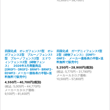
10,500
円
～59,700
円
四国化成 オレガフェンス1型 オレ
四国化成 ガーデニィフェンス1型
ガフェンス2型 ブルーノフェンス1
2型（鋳物フェンス）
[
GNF1-
型 ブルーノフェンス2型 エドウ
GNF2- メーカー価格表の半額+送
ィンフェンス2型（鋳物フェン
料無料で販売中
]
ス） 2026年3月廃盤商品
5,250
円
～28,900
円
(税別)
[
ORGF1- ORGF2- BRNF1- BRNF2-
(
税込
:
5,775
円
～31,790
円
)
EDWF2- メーカー価格表の半額+送
メーカーカタログ価格
:
料無料で販売中
]
10,500
円
～57,800
円
4,550
円
～40,700
円
(税別)
(
税込
:
5,005
円
～44,770
円
)
メーカーカタログ価格
:
9,100
円
～81,400
円