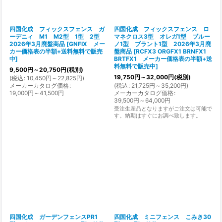
四国化成 フィックスフェンス ガ
四国化成 フィックスフェンス ロ
ーデニィ M1 M2型 1型 2型
マネクロス3型 オレガ1型 ブルー
2026年3月廃盤商品
[
GNFIX メー
ノ1型 ブラント1型 2026年3月廃
カー価格表の半額+送料無料で販売
盤商品
[
RCFX3 ORGFX1 BRNFX1
中
]
BRTFX1 メーカー価格表の半額+送
料無料で販売中
]
9,500
円
～20,750
円
(税別)
19,750
円
～32,000
円
(税別)
(
税込
:
10,450
円
～22,825
円
)
メーカーカタログ価格
:
(
税込
:
21,725
円
～35,200
円
)
19,000
円
～41,500
円
メーカーカタログ価格
:
39,500
円
～64,000
円
受注生産品となりますがご注文は可能で
す。納期はすぐにお調べ致します。
四国化成 ガーデンフェンスPR1
四国化成 ミニフェンス こみき30