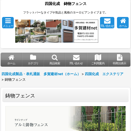
四国化成 鋳物フェンス
フラットバーなタイプや気品と風格のヨーロピアンタイプまで。
メニュー
問い合わせ
ホーム
ホーム
カテゴリ
商品検索
問い合わせ
ご利用案内
特商法表示
四国化成製品・表札通販 多賀建材net（ホーム）
>
四国化成 エクステリア
>
鋳物フェンス
鋳物フェンス