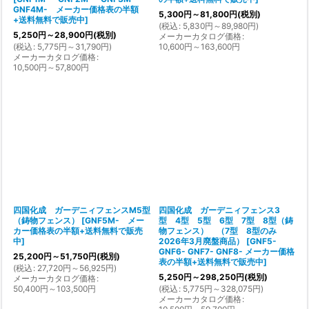
GNF4M- メーカー価格表の半額
5,300
円
～81,800
円
(税別)
+送料無料で販売中
]
(
税込
:
5,830
円
～89,980
円
)
5,250
円
～28,900
円
(税別)
メーカーカタログ価格
:
(
税込
:
5,775
円
～31,790
円
)
10,600
円
～163,600
円
メーカーカタログ価格
:
10,500
円
～57,800
円
四国化成 ガーデニィフェンスM5型
四国化成 ガーデニィフェンス3
（鋳物フェンス）
[
GNF5M- メー
型 4型 5型 6型 7型 8型（鋳
カー価格表の半額+送料無料で販売
物フェンス） （7型 8型のみ
中
]
2026年3月廃盤商品）
[
GNF5-
GNF6- GNF7- GNF8- メーカー価格
25,200
円
～51,750
円
(税別)
表の半額+送料無料で販売中
]
(
税込
:
27,720
円
～56,925
円
)
5,250
円
～298,250
円
(税別)
メーカーカタログ価格
:
50,400
円
～103,500
円
(
税込
:
5,775
円
～328,075
円
)
メーカーカタログ価格
: