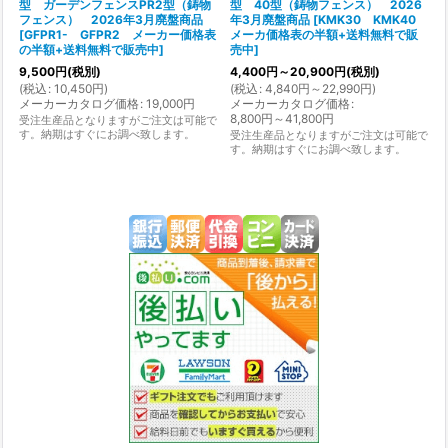
型 ガーデンフェンスPR2型（鋳物
型 40型（鋳物フェンス） 2026
フェンス） 2026年3月廃盤商品
年3月廃盤商品
[
KMK30 KMK40
[
GFPR1- GFPR2 メーカー価格表
メーカ価格表の半額+送料無料で販
の半額+送料無料で販売中
]
売中
]
9,500
円
(税別)
4,400
円
～20,900
円
(税別)
(
税込
:
10,450
円
)
(
税込
:
4,840
円
～22,990
円
)
メーカーカタログ価格
:
19,000
円
メーカーカタログ価格
:
8,800
円
～41,800
円
受注生産品となりますがご注文は可能で
す。納期はすぐにお調べ致します。
受注生産品となりますがご注文は可能で
す。納期はすぐにお調べ致します。