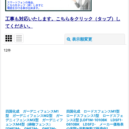
工事も対応いたします。こちらをクリック（タップ）し
てください。
表示順変更
閉じる
12
件
表示数
:
在庫あり
並び順
:
絞り込む
四国化成 ガーデニィフェンスM1
四国化成 ロードスフェンスM1型
型 ガーデニィフェンスM2型 ガー
ロードスフェンス1型 ロードスフェ
デニィフェンスM3型 ガーデニィフ
ンス2型
[
LDF1M-1010BK LDSF1-
ェンスM4型（鋳物フェンス）
0810BK LDSF2- メーカー価格表
[
GNF1M- GNF2M- GNF3M-
の半額+送料無料で販売中
]