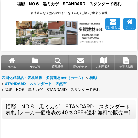
福彫 NO.6 黒ミカゲ STANDARD スタンダード表札
表情豊かな天然石の味わいを活かした演出が出来る表札
問い合わせ
ホーム
ホーム
カテゴリ
商品検索
問い合わせ
ご利用案内
特商法表示
四国化成製品・表札通販 多賀建材net（ホーム）
>
福彫
>
STANDARD スタンダード 天然石
>
福彫 NO.6 黒ミカゲ STANDARD スタンダード表札
福彫 NO.6 黒ミカゲ STANDARD スタンダード
表札
[
メーカー価格表の40％OFF+送料無料で販売中
]