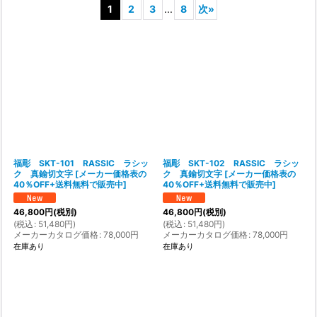
1
2
3
...
8
次
»
表示数
:
在庫あり
並び順
:
絞り込む
福彫 SKT-101 RASSIC ラシッ
福彫 SKT-102 RASSIC ラシッ
ク 真鍮切文字
[
メーカー価格表の
ク 真鍮切文字
[
メーカー価格表の
40％OFF+送料無料で販売中
]
40％OFF+送料無料で販売中
]
46,800
円
(税別)
46,800
円
(税別)
(
税込
:
51,480
円
)
(
税込
:
51,480
円
)
メーカーカタログ価格
:
78,000
円
メーカーカタログ価格
:
78,000
円
在庫あり
在庫あり