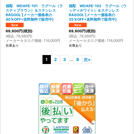
福彫 WDAPE-101 ラグール（ラ
福彫 WDAPE-102 ラグール（ウ
スティブラウン）＆ステンレス
ッディホワイト）＆ステンレス
RAGOOL
[
メーカー価格表の
RAGOOL
[
メーカー価格表の
40％OFF+送料無料で販売中
]
35％OFF+送料無料で販売中
]
69,600
円
(税別)
69,600
円
(税別)
(
税込
:
76,560
円
)
(
税込
:
76,560
円
)
メーカーカタログ価格
:
116,000
円
メーカーカタログ価格
:
116,000
円
在庫あり
在庫あり
1
2
3
...
8
次
»