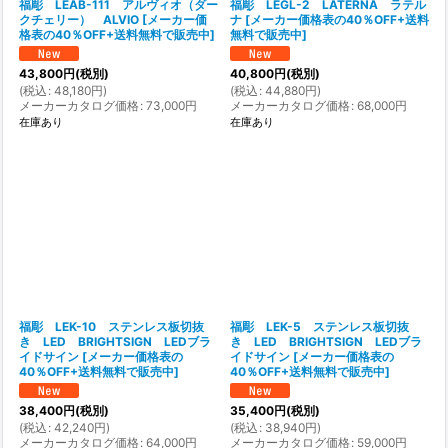
福彫 LEAB-111 アルヴィオ（ダー
福彫 LEGL-2 LATERNA ラテル
クチェリー） ALVIO
[
メーカー価
ナ
[
メーカー価格表の40％OFF+送料
格表の40％OFF+送料無料で販売中
]
無料で販売中
]
43,800
円
(税別)
40,800
円
(税別)
(
税込
:
48,180
円
)
(
税込
:
44,880
円
)
メーカーカタログ価格
:
73,000
円
メーカーカタログ価格
:
68,000
円
在庫あり
在庫あり
福彫 LEK-10 ステンレス板切抜
福彫 LEK-5 ステンレス板切抜
き LED BRIGHTSIGN LEDブラ
き LED BRIGHTSIGN LEDブラ
イドサイン
[
メーカー価格表の
イドサイン
[
メーカー価格表の
40％OFF+送料無料で販売中
]
40％OFF+送料無料で販売中
]
38,400
円
(税別)
35,400
円
(税別)
(
税込
:
42,240
円
)
(
税込
:
38,940
円
)
メーカーカタログ価格
:
64,000
円
メーカーカタログ価格
:
59,000
円