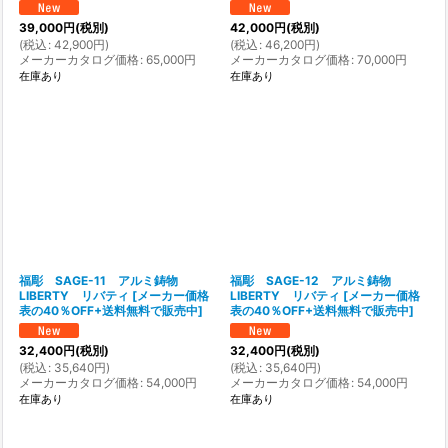
39,000
円
(税別)
42,000
円
(税別)
(
税込
:
42,900
円
)
(
税込
:
46,200
円
)
メーカーカタログ価格
:
65,000
円
メーカーカタログ価格
:
70,000
円
在庫あり
在庫あり
福彫 SAGE-11 アルミ鋳物
福彫 SAGE-12 アルミ鋳物
LIBERTY リバティ
[
メーカー価格
LIBERTY リバティ
[
メーカー価格
表の40％OFF+送料無料で販売中
]
表の40％OFF+送料無料で販売中
]
32,400
円
(税別)
32,400
円
(税別)
(
税込
:
35,640
円
)
(
税込
:
35,640
円
)
メーカーカタログ価格
:
54,000
円
メーカーカタログ価格
:
54,000
円
在庫あり
在庫あり