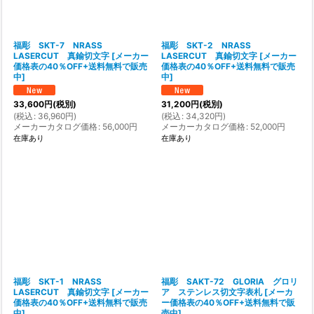
福彫 SKT-7 NRASS
福彫 SKT-2 NRASS
LASERCUT 真鍮切文字
[
メーカー
LASERCUT 真鍮切文字
[
メーカー
価格表の40％OFF+送料無料で販売
価格表の40％OFF+送料無料で販売
中
]
中
]
33,600
円
(税別)
31,200
円
(税別)
(
税込
:
36,960
円
)
(
税込
:
34,320
円
)
メーカーカタログ価格
:
56,000
円
メーカーカタログ価格
:
52,000
円
在庫あり
在庫あり
福彫 SKT-1 NRASS
福彫 SAKT-72 GLORIA グロリ
LASERCUT 真鍮切文字
[
メーカー
ア ステンレス切文字表札
[
メーカ
価格表の40％OFF+送料無料で販売
ー価格表の40％OFF+送料無料で販
中
]
売中
]