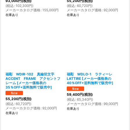
93,000
円
(税別)
55,200
円
(税別)
(
税込
:
102,300
円
)
(
税込
:
60,720
円
)
メーカーカタログ価格
:
155,000
円
メーカーカタログ価格
:
92,000
円
在庫あり
在庫あり
福彫 WDIR-102 真鍮切文字
福彫 WDLO-1 ラティーレ
ACCENT FRAME アクセントフ
LATTIRE
[
メーカー価格表の
レーム
[
メーカー価格表の
40％OFF+送料無料で販売中
]
35％OFF+送料無料で販売中
]
59,400
円
(税別)
55,200
円
(税別)
(
税込
:
65,340
円
)
(
税込
:
60,720
円
)
メーカーカタログ価格
:
99,000
円
メーカーカタログ価格
:
92,000
円
在庫あり
在庫あり