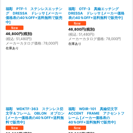
福彫 PTF-1 ステンレスエッチン
福彫 OTF-3 真鍮エッチング
グ DRESSA ドレッサ
[
メーカー
DRESSA ドレッサ
[
メーカー価格
価格表の40％OFF+送料無料で販売
表の40％OFF+送料無料で販売中
]
中
]
46,800
円
(税別)
46,800
円
(税別)
(
税込
:
51,480
円
)
(
税込
:
51,480
円
)
メーカーカタログ価格
:
78,000
円
メーカーカタログ価格
:
78,000
円
在庫あり
在庫あり
福彫 WDKTF-363 ステンレス切
福彫 WDIR-101 真鍮切文字
文字＆フレーム OBLON オブロン
ACCENT FRAME アクセントフ
[
メーカー価格表の40％OFF+送料無
レーム
[
メーカー価格表の
料で販売中
]
40％OFF+送料無料で販売中
]