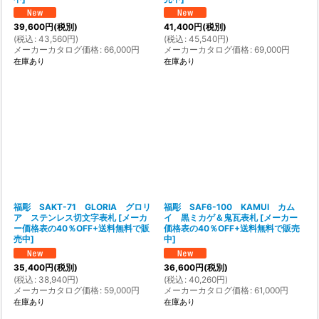
39,600
円
(税別)
41,400
円
(税別)
(
税込
:
43,560
円
)
(
税込
:
45,540
円
)
メーカーカタログ価格
:
66,000
円
メーカーカタログ価格
:
69,000
円
在庫あり
在庫あり
福彫 SAKT-71 GLORIA グロリ
福彫 SAF6-100 KAMUI カム
ア ステンレス切文字表札
[
メーカ
イ 黒ミカゲ＆鬼瓦表札
[
メーカー
ー価格表の40％OFF+送料無料で販
価格表の40％OFF+送料無料で販売
売中
]
中
]
35,400
円
(税別)
36,600
円
(税別)
(
税込
:
38,940
円
)
(
税込
:
40,260
円
)
メーカーカタログ価格
:
59,000
円
メーカーカタログ価格
:
61,000
円
在庫あり
在庫あり