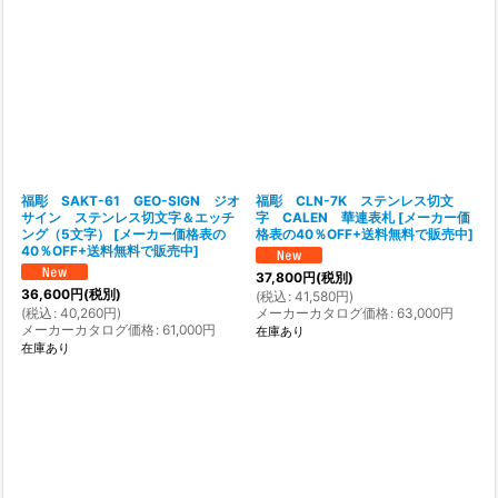
福彫 SAKT-61 GEO-SIGN ジオ
福彫 CLN-7K ステンレス切文
サイン ステンレス切文字＆エッチ
字 CALEN 華連表札
[
メーカー価
ング（5文字）
[
メーカー価格表の
格表の40％OFF+送料無料で販売中
]
40％OFF+送料無料で販売中
]
37,800
円
(税別)
36,600
円
(税別)
(
税込
:
41,580
円
)
(
税込
:
40,260
円
)
メーカーカタログ価格
:
63,000
円
メーカーカタログ価格
:
61,000
円
在庫あり
在庫あり