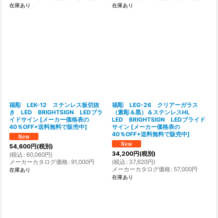
在庫あり
在庫あり
福彫 LEK-12 ステンレス板切抜
福彫 LEG-26 クリアーガラス
き LED BRIGHTSIGN LEDブラ
（素彫＆黒）＆ステンレスHL
イドサイン
[
メーカー価格表の
LED BRIGHTSIGN LEDブライド
40％OFF+送料無料で販売中
]
サイン
[
メーカー価格表の
40％OFF+送料無料で販売中
]
54,600
円
(税別)
34,200
円
(税別)
(
税込
:
60,060
円
)
メーカーカタログ価格
:
91,000
円
(
税込
:
37,620
円
)
メーカーカタログ価格
:
57,000
円
在庫あり
在庫あり