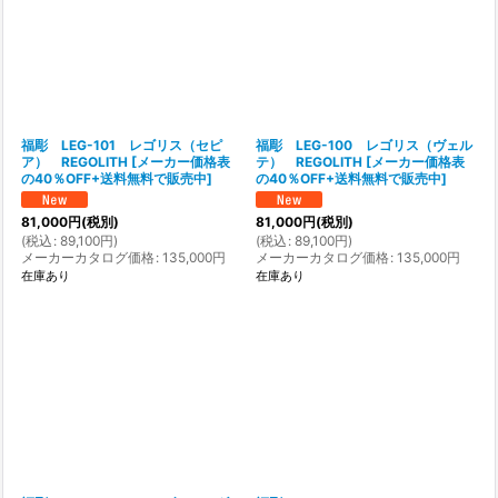
福彫 LEG-101 レゴリス（セピ
福彫 LEG-100 レゴリス（ヴェル
ア） REGOLITH
[
メーカー価格表
テ） REGOLITH
[
メーカー価格表
の40％OFF+送料無料で販売中
]
の40％OFF+送料無料で販売中
]
81,000
円
(税別)
81,000
円
(税別)
(
税込
:
89,100
円
)
(
税込
:
89,100
円
)
メーカーカタログ価格
:
135,000
円
メーカーカタログ価格
:
135,000
円
在庫あり
在庫あり