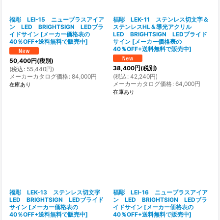
福彫 LEI-15 ニューブラスアイア
福彫 LEK-11 ステンレス切文字＆
ン LED BRIGHTSIGN LEDブラ
ステンレスHL＆導光アクリル
イドサイン
[
メーカー価格表の
LED BRIGHTSIGN LEDブライド
40％OFF+送料無料で販売中
]
サイン
[
メーカー価格表の
40％OFF+送料無料で販売中
]
50,400
円
(税別)
38,400
円
(税別)
(
税込
:
55,440
円
)
メーカーカタログ価格
:
84,000
円
(
税込
:
42,240
円
)
メーカーカタログ価格
:
64,000
円
在庫あり
在庫あり
福彫 LEK-13 ステンレス切文字
福彫 LEI-16 ニューブラスアイア
LED BRIGHTSIGN LEDブライド
ン LED BRIGHTSIGN LEDブラ
サイン
[
メーカー価格表の
イドサイン
[
メーカー価格表の
40％OFF+送料無料で販売中
]
40％OFF+送料無料で販売中
]