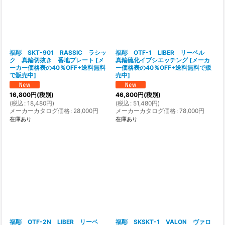
福彫 SKT-901 RASSIC ラシッ
福彫 OTF-1 LIBER リーベル
ク 真鍮切抜き 番地プレート
[
メ
真鍮硫化イブシエッチング
[
メーカ
ーカー価格表の40％OFF+送料無料
ー価格表の40％OFF+送料無料で販
で販売中
]
売中
]
16,800
円
(税別)
46,800
円
(税別)
(
税込
:
18,480
円
)
(
税込
:
51,480
円
)
メーカーカタログ価格
:
28,000
円
メーカーカタログ価格
:
78,000
円
在庫あり
在庫あり
福彫 OTF-2N LIBER リーベ
福彫 SKSKT-1 VALON ヴァロ