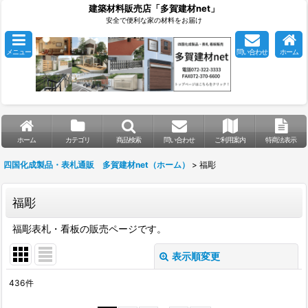
建築材料販売店「多賀建材net」
安全で便利な家の材料をお届け
メニュー
問い合わせ
ホーム
ホーム
カテゴリ
商品検索
問い合わせ
ご利用案内
特商法表示
四国化成製品・表札通販 多賀建材net（ホーム）
>
福彫
福彫
福彫表札・看板の販売ページです。
表示順変更
閉じる
436
件
サブカテゴリ
: