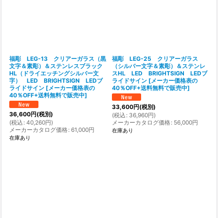
福彫 LEG-13 クリアーガラス（黒
福彫 LEG-25 クリアーガラス
文字＆素彫）＆ステンレスブラック
（シルバー文字＆素彫）＆ステンレ
HL（ドライエッチングシルバー文
スHL LED BRIGHTSIGN LEDブ
字） LED BRIGHTSIGN LEDブ
ライドサイン
[
メーカー価格表の
ライドサイン
[
メーカー価格表の
40％OFF+送料無料で販売中
]
40％OFF+送料無料で販売中
]
33,600
円
(税別)
36,600
円
(税別)
(
税込
:
36,960
円
)
(
税込
:
40,260
円
)
メーカーカタログ価格
:
56,000
円
メーカーカタログ価格
:
61,000
円
在庫あり
在庫あり