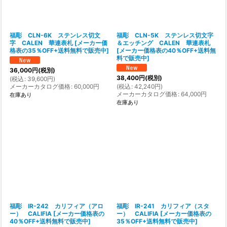
福彫 CLN-6K ステンレス切文
福彫 CLN-5K ステンレス切文字
字 CALEN 華連表札
[
メーカー価
＆エッチング CALEN 華連表札
格表の35％OFF+送料無料で販売中
]
[
メーカー価格表の40％OFF+送料無
料で販売中
]
36,000
円
(税別)
38,400
円
(税別)
(
税込
:
39,600
円
)
メーカーカタログ価格
:
60,000
円
(
税込
:
42,240
円
)
メーカーカタログ価格
:
64,000
円
在庫あり
在庫あり
福彫 IR-242 カリフィア（アロ
福彫 IR-241 カリフィア（スタ
ー） CALIFIA
[
メーカー価格表の
ー） CALIFIA
[
メーカー価格表の
40％OFF+送料無料で販売中
]
35％OFF+送料無料で販売中
]