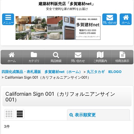
建築材料販売店「多賀建材net」
安全で便利な家の材料をお届け
メニュー
問い合わせ
ホーム
ホーム
カテゴリ
商品検索
問い合わせ
ご利用案内
特商法表示
四国化成製品・表札通販 多賀建材net（ホーム）
>
丸三タカギ IELOGO
>
Californian Sign 001（カリフォルニアンサイン001）
Californian Sign 001（カリフォルニアンサイン
001）
表示順変更
閉じる
3
件
表示数
: