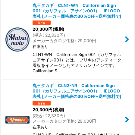
丸三タカギ CLN1-WN Californian Sign
001（カリフォルニアサイン001） IELOGO
在庫あり
表札
[
メーカー価格表の30％OFF+送料無料で
]
並び順
:
20,300
円
(税別)
(
税込
:
22,330
円
)
メーカーカタログ価格
:
29,000
円
絞り込む
在庫あり
CLN1-WN Californian Sign 001（カリフォル
ニアサイン001）とは、 ブリキのアンティーク
看板をイメージしたアメリカンサインです。
Californian S…
丸三タカギ CLN2-NR Californian Sign
001（カリフォルニアサイン001） IELOGO
表札
[
メーカー価格表の30％OFF+送料無料で
]
20,300
円
(税別)
(
税込
:
22,330
円
)
メーカーカタログ価格
:
29,000
円
在庫あり
CLN2-NR Californian Sign 001（カリフォル