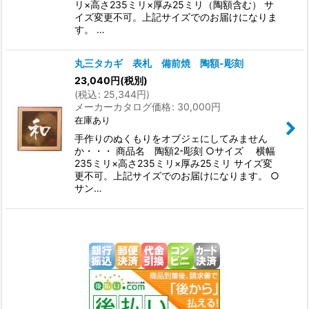
リ×高さ235ミリ×厚み25ミリ（陶額含む） サ
イズ変更不可。上記サイズでのお届けになりま
す。 …
丸三タカギ 表札 備前焼 陶額-彫刻
23,040
円
(税別)
(
税込
:
25,344
円
)
メーカーカタログ価格
:
30,000
円
在庫あり
手作りのぬくもりをオブジェにしてみません
か・・・ 商品名 陶額2-彫刻 ○サイズ 横幅
235ミリ×高さ235ミリ×厚み25ミリ サイズ変
更不可。上記サイズでのお届けになります。 ○
サン…