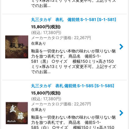
ミリ×厚み13ミリ サイズ変更不可。上記サイズ
でのお届…
丸三タカギ 表札 備前焼 S-1-581
[
S-1-581
]
15,800
円
(税別)
(
税込
:
17,380
円
)
メーカーカタログ価格
:
22,267
円
在庫あり
釉薬を一切使わない本物の味わいが限りない魅
力を放つ表札です。 商品名 備前S-1-
581（黒） ○サイズ 横幅150ミリ×高さ150
ミリ×厚み13ミリ サイズ変更不可。上記サイズ
でのお届…
丸三タカギ 表札 備前焼 S-1-585
[
S-1-585
]
15,800
円
(税別)
(
税込
:
17,380
円
)
メーカーカタログ価格
:
22,267
円
在庫あり
釉薬を一切使わない本物の味わいが限りない魅
力を放つ表札です。 商品名 備前S-1-
585（白） ○サイズ 横幅150ミリ×高さ150