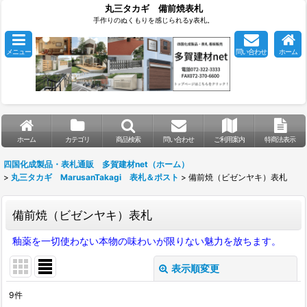
丸三タカギ 備前焼表札
手作りのぬくもりを感じられるy表札。
メニュー
問い合わせ
ホーム
ホーム
カテゴリ
商品検索
問い合わせ
ご利用案内
特商法表示
四国化成製品・表札通販 多賀建材net（ホーム）
>
丸三タカギ MarusanTakagi 表札＆ポスト
>
備前焼（ビゼンヤキ）表札
備前焼（ビゼンヤキ）表札
釉薬を一切使わない本物の味わいが限りない魅力を放ちます。
表示順変更
閉じる
9
件
表示数
: