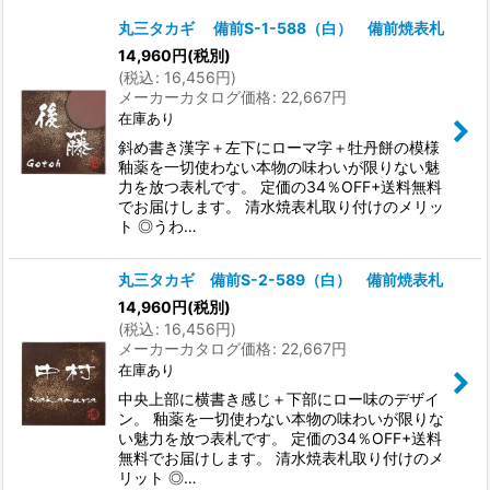
丸三タカギ 備前S-1-588（白） 備前焼表札
在庫あり
14,960
円
(税別)
(
税込
:
16,456
円
)
メーカーカタログ価格
:
22,667
円
並び順
:
在庫あり
斜め書き漢字＋左下にローマ字＋牡丹餅の模様
絞り込む
釉薬を一切使わない本物の味わいが限りない魅
力を放つ表札です。 定価の34％OFF+送料無料
でお届けします。 清水焼表札取り付けのメリッ
ト ◎うわ…
丸三タカギ 備前S-2-589（白） 備前焼表札
14,960
円
(税別)
(
税込
:
16,456
円
)
メーカーカタログ価格
:
22,667
円
在庫あり
中央上部に横書き感じ＋下部にロー味のデザイ
ン。 釉薬を一切使わない本物の味わいが限りな
い魅力を放つ表札です。 定価の34％OFF+送料
無料でお届けします。 清水焼表札取り付けのメ
リット ◎…