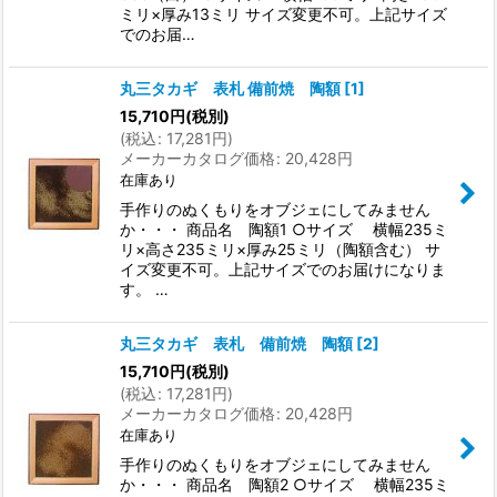
ミリ×厚み13ミリ サイズ変更不可。上記サイズ
でのお届…
丸三タカギ 表札 備前焼 陶額
[
1
]
15,710
円
(税別)
(
税込
:
17,281
円
)
メーカーカタログ価格
:
20,428
円
在庫あり
手作りのぬくもりをオブジェにしてみません
か・・・ 商品名 陶額1 ○サイズ 横幅235ミ
リ×高さ235ミリ×厚み25ミリ（陶額含む） サ
イズ変更不可。上記サイズでのお届けになりま
す。 …
丸三タカギ 表札 備前焼 陶額
[
2
]
15,710
円
(税別)
(
税込
:
17,281
円
)
メーカーカタログ価格
:
20,428
円
在庫あり
手作りのぬくもりをオブジェにしてみません
か・・・ 商品名 陶額2 ○サイズ 横幅235ミ