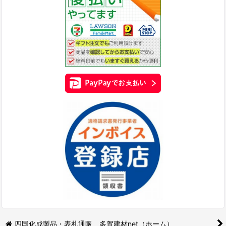
四国化成製品・表札通販 多賀建材net（ホーム）