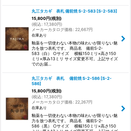
丸三タカギ 表札 備前焼 S-2-583
[
S-2-583
]
15,800
円
(税別)
(
税込
:
17,380
円
)
メーカーカタログ価格
:
22,667
円
在庫あり
釉薬を一切使わない本物の味わいが限りない魅
力を放つ表札です。 商品名 備前S-2-
583（白） ○サイズ 横幅150ミリ×高さ150
ミリ×厚み13ミリ サイズ変更不可。上記サイズ
でのお届…
丸三タカギ 表札 備前焼 S-2-586
[
S-2-
586
]
15,800
円
(税別)
(
税込
:
17,380
円
)
メーカーカタログ価格
:
22,267
円
在庫あり
釉薬を一切使わない本物の味わいが限りない魅
力を放つ表札です。 商品名 備前S-2-
586（黒） ○サイズ 横幅150ミリ×高さ150