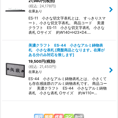
21,980
円
(税別)
(
税込
:
24,178
円
)
在庫あり
ES-11 小さな切文字表札とは、 すっきりスマ
ート。小さな切文字表札。 商品コード 美濃
クラフト ES-11 小さな切文字表札 小さな
表札 ○サイズ 約W140×H23×D4.…
美濃クラフト ES-44 小さなアルミ鋳物表
札 小さな表札
[
廃盤商品となります。在庫が
ある分のみ対応を致します
]
19,500
円
(税別)
(
税込
:
21,450
円
)
在庫あり
ES-44 小さなアルミ鋳物表札とは、 小さくて
も存在感抜群のアルミ鋳物表札です。 商品コー
ド 美濃クラフト ES-44 小さなアルミ鋳物
表札 小さな表札 ○サイズ 約Ｗ110×…