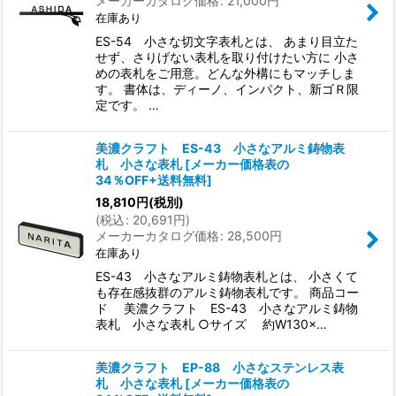
メーカーカタログ価格
:
21,000
円
在庫あり
ES-54 小さな切文字表札とは、 あまり目立た
せず、さりげない表札を取り付けたい方に 小さ
めの表札をご用意。どんな外構にもマッチしま
す。 書体は、ディーノ、インパクト、新ゴＲ限
定です。 …
美濃クラフト ES-43 小さなアルミ鋳物表
札 小さな表札
[
メーカー価格表の
34％OFF+送料無料
]
18,810
円
(税別)
(
税込
:
20,691
円
)
メーカーカタログ価格
:
28,500
円
在庫あり
ES-43 小さなアルミ鋳物表札とは、 小さくて
も存在感抜群のアルミ鋳物表札です。 商品コー
ド 美濃クラフト ES-43 小さなアルミ鋳物
表札 小さな表札 ○サイズ 約W130×…
美濃クラフト EP-88 小さなステンレス表
札 小さな表札
[
メーカー価格表の