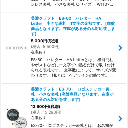
ンレス表札 小さな表札 ○サイズ W110×…
美濃クラフト ES-60 ハレター HA
Letter 小さな表札 1文字の金額です。
[
廃盤
商品となります。在庫がある分のみ対応致しま
す
]
5,000
円
(税別)
(
税込
:
5,500
円
)
在庫あり
ES-60 ハレター HA Letterとは、 機能門柱
やポストなどに一文字ずつ貼るだけで取り付け
られる表札です。 文字数によって、サイズが変
わります。 HLとは、ヘアラインの略です。 …
美濃クラフト ES-70- ロゴステッカー表
札 小さな表札
[
廃盤商品となります。在庫が
ある分のみ対応を致します
]
13,900
円
(税別)
(
税込
:
15,290
円
)
在庫あり
ES-70- ロゴステッカー表札とは、 お名前が