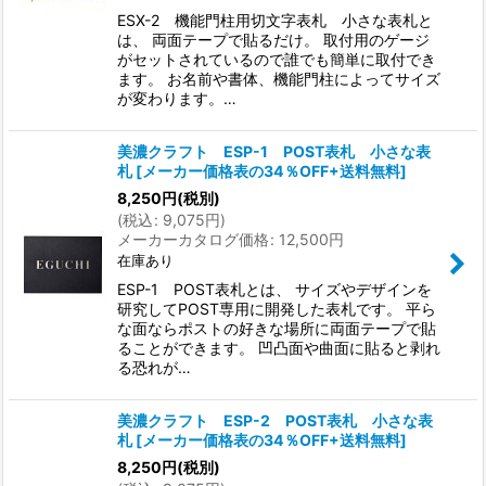
ESX-2 機能門柱用切文字表札 小さな表札と
は、 両面テープで貼るだけ。 取付用のゲージ
がセットされているので誰でも簡単に取付でき
ます。 お名前や書体、機能門柱によってサイズ
が変わります。…
美濃クラフト ESP-1 POST表札 小さな表
札
[
メーカー価格表の34％OFF+送料無料
]
8,250
円
(税別)
(
税込
:
9,075
円
)
メーカーカタログ価格
:
12,500
円
在庫あり
ESP-1 POST表札とは、 サイズやデザインを
研究してPOST専用に開発した表札です。 平ら
な面ならポストの好きな場所に両面テープで貼
ることができます。 凹凸面や曲面に貼ると剥れ
る恐れが…
美濃クラフト ESP-2 POST表札 小さな表
札
[
メーカー価格表の34％OFF+送料無料
]
8,250
円
(税別)