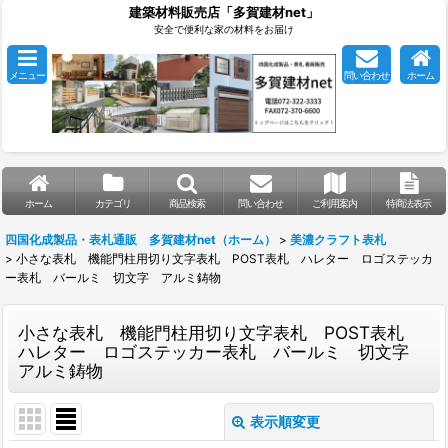
建築材料販売店「多賀建材net」
安全で便利な家の材料をお届け
メニュー
問い合わせ
ホーム
ホーム
カテゴリ
商品検索
問い合わせ
ご利用案内
特商法表示
四国化成製品・表札通販 多賀建材net（ホーム）
>
美濃クラフト表札
>
小さな表札 機能門柱用切り文字表札 POST表札 ハレター ロゴステッカ
ー表札 バールミ 切文字 アルミ鋳物
小さな表札 機能門柱用切り文字表札 POST表札
ハレター ロゴステッカー表札 バールミ 切文字
アルミ鋳物
表示順変更
閉じる