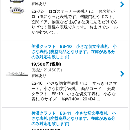
在庫あり
ES-72- ロゴステッカー表札とは、 お名前が
ロゴ風になった表札です。機能門柱やポスト、
玄関ドア、物置など お好きな所に貼るだけでさ
りげなく個性を表現できます。 おまけでシール
が4枚ついて…
美濃クラフト ES-10 小さな切文字表札 小
さな表札
[
廃盤商品となります。在庫がある分
のみ対応を致します
]
19,500
円
(税別)
(
税込
:
21,450
円
)
在庫あり
ES-10 小さな切文字表札とは、 すっきりスマ
ート。小さな切文字表札。 商品コード 美濃
クラフト ES-10 小さな切文字表札 小さな
表札 ○サイズ 約W140×H20×D4.…
美濃クラフト ES-11 小さな切文字表札 小
さな表札
[
廃盤商品となります。在庫がある分
のみ対応を致します
]