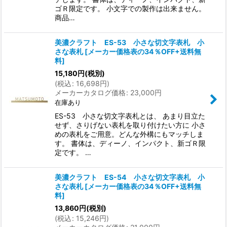
ゴＲ限定です。 小文字での製作は出来ません。
商品…
美濃クラフト ES-53 小さな切文字表札 小
さな表札
[
メーカー価格表の34％OFF+送料無
料
]
15,180
円
(税別)
(
税込
:
16,698
円
)
メーカーカタログ価格
:
23,000
円
在庫あり
ES-53 小さな切文字表札とは、 あまり目立た
せず、さりげない表札を取り付けたい方に 小さ
めの表札をご用意。どんな外構にもマッチしま
す。 書体は、ディーノ、インパクト、新ゴＲ限
定です。 …
美濃クラフト ES-54 小さな切文字表札 小
さな表札
[
メーカー価格表の34％OFF+送料無
料
]
13,860
円
(税別)
(
税込
:
15,246
円
)