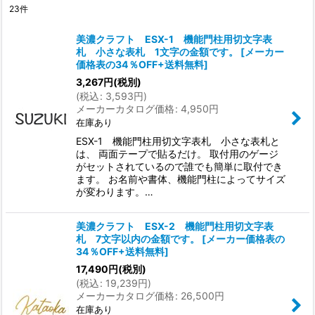
23
件
表示数
:
美濃クラフト ESX-1 機能門柱用切文字表
札 小さな表札 1文字の金額です。
[
メーカー
在庫あり
価格表の34％OFF+送料無料
]
3,267
円
(税別)
並び順
:
(
税込
:
3,593
円
)
メーカーカタログ価格
:
4,950
円
在庫あり
絞り込む
ESX-1 機能門柱用切文字表札 小さな表札と
は、 両面テープで貼るだけ。 取付用のゲージ
がセットされているので誰でも簡単に取付でき
ます。 お名前や書体、機能門柱によってサイズ
が変わります。…
美濃クラフト ESX-2 機能門柱用切文字表
札 7文字以内の金額です。
[
メーカー価格表の
34％OFF+送料無料
]
17,490
円
(税別)
(
税込
:
19,239
円
)
メーカーカタログ価格
:
26,500
円
在庫あり