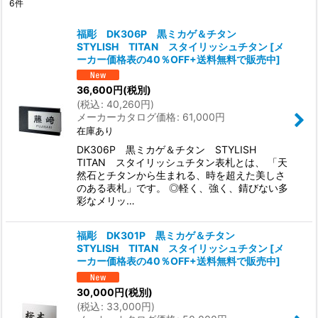
6
件
表示数
:
福彫 DK306P 黒ミカゲ＆チタン
STYLISH TITAN スタイリッシュチタン
[
メ
在庫あり
ーカー価格表の40％OFF+送料無料で販売中
]
並び順
:
36,600
円
(税別)
(
税込
:
40,260
円
)
メーカーカタログ価格
:
61,000
円
絞り込む
在庫あり
DK306P 黒ミカゲ＆チタン STYLISH
TITAN スタイリッシュチタン表札とは、 「天
然石とチタンから生まれる、時を超えた美しさ
のある表札」です。 ◎軽く、強く、錆びない多
彩なメリッ…
福彫 DK301P 黒ミカゲ＆チタン
STYLISH TITAN スタイリッシュチタン
[
メ
ーカー価格表の40％OFF+送料無料で販売中
]
30,000
円
(税別)
(
税込
:
33,000
円
)