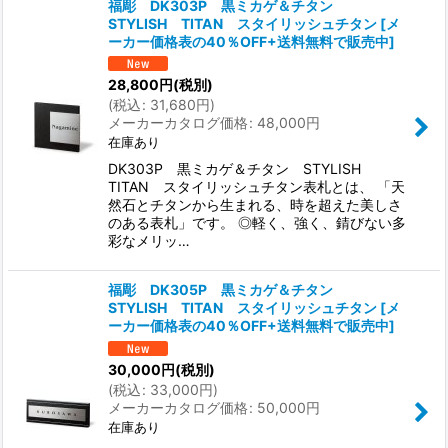
福彫 DK303P 黒ミカゲ＆チタン
STYLISH TITAN スタイリッシュチタン
[
メ
ーカー価格表の40％OFF+送料無料で販売中
]
28,800
円
(税別)
(
税込
:
31,680
円
)
メーカーカタログ価格
:
48,000
円
在庫あり
DK303P 黒ミカゲ＆チタン STYLISH
TITAN スタイリッシュチタン表札とは、 「天
然石とチタンから生まれる、時を超えた美しさ
のある表札」です。 ◎軽く、強く、錆びない多
彩なメリッ…
福彫 DK305P 黒ミカゲ＆チタン
STYLISH TITAN スタイリッシュチタン
[
メ
ーカー価格表の40％OFF+送料無料で販売中
]
30,000
円
(税別)
(
税込
:
33,000
円
)
メーカーカタログ価格
:
50,000
円
在庫あり