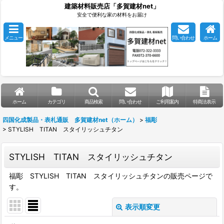
建築材料販売店「多賀建材net」
安全で便利な家の材料をお届け
メニュー
問い合わせ
ホーム
ホーム
カテゴリ
商品検索
問い合わせ
ご利用案内
特商法表示
四国化成製品・表札通販 多賀建材net（ホーム）
>
福彫
>
STYLISH TITAN スタイリッシュチタン
STYLISH TITAN スタイリッシュチタン
福彫 STYLISH TITAN スタイリッシュチタンの販売ページで
す。
表示順変更
閉じる