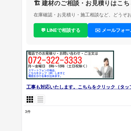
🏗️ 建材のご相談・お見積りはこち
在庫確認・お見積り・施工相談など、どうぞ
💬 LINEで相談する
✉️ メールフォ
工事も対応いたします。こちらをクリック（タッ
3
件
表示数
:
在庫あり