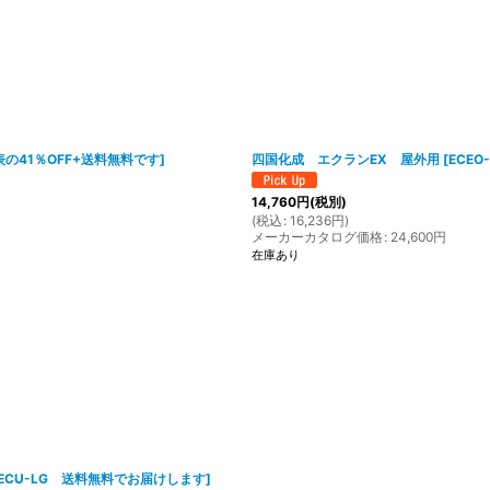
絞り込む
表の41％OFF+送料無料です
]
四国化成 エクランEX 屋外用
[
ECE
14,760
円
(税別)
(
税込
:
16,236
円
)
メーカーカタログ価格
:
24,600
円
在庫あり
 ECU-LG 送料無料でお届けします
]