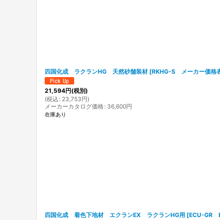
並び順
:
四国化成 ラクランHG 天然砂舗装材
[
RKHG-S メーカー価格
21,594
円
(税別)
(
税込
:
23,753
円
)
メーカーカタログ価格
:
36,600
円
在庫あり
四国化成 着色下地材 エクランEX ラクランHG用
[
ECU-GR