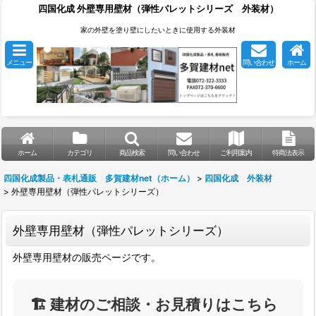
四国化成 外壁専用壁材（弾性パレットシリーズ 外装材）
家の外壁を塗り壁にしたいときに使用する外装材
メニュー
問い合わせ
ホーム
ホーム
カテゴリ
商品検索
問い合わせ
ご利用案内
特商法表示
四国化成製品・表札通販 多賀建材net（ホーム）
>
四国化成 外装材
>
外壁専用壁材（弾性パレットシリーズ）
外壁専用壁材（弾性パレットシリーズ）
外壁専用壁材の販売ページです。
🏗️ 建材のご相談・お見積りはこちら