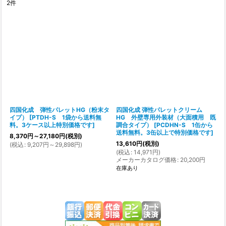
2
件
表示数
:
在庫あり
並び順
:
絞り込む
四国化成 弾性パレットHG（粉末タ
四国化成 弾性パレットクリーム
イプ）
[
PTDH-S 1袋から送料無
HG 外壁専用外装材（大面積用 既
料。3ケース以上特別価格です
]
調合タイプ）
[
PCDHN-S 1缶から
送料無料。3缶以上で特別価格です
]
8,370
円
～27,180
円
(税別)
13,610
円
(税別)
(
税込
:
9,207
円
～29,898
円
)
(
税込
:
14,971
円
)
メーカーカタログ価格
:
20,200
円
在庫あり