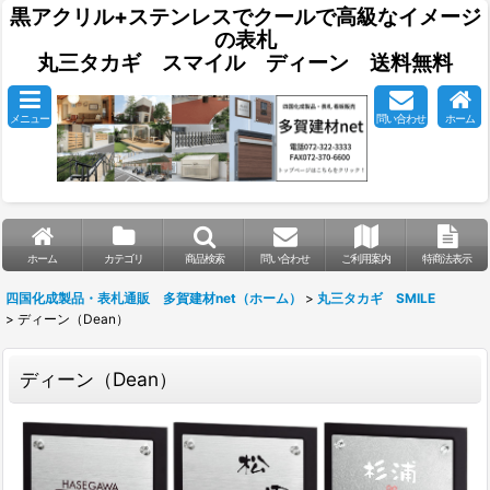
黒アクリル+ステンレスでクールで高級なイメージ
の表札
丸三タカギ スマイル ディーン 送料無料
メニュー
問い合わせ
ホーム
ホーム
カテゴリ
商品検索
問い合わせ
ご利用案内
特商法表示
四国化成製品・表札通販 多賀建材net（ホーム）
>
丸三タカギ SMILE
>
ディーン（Dean）
ディーン（Dean）