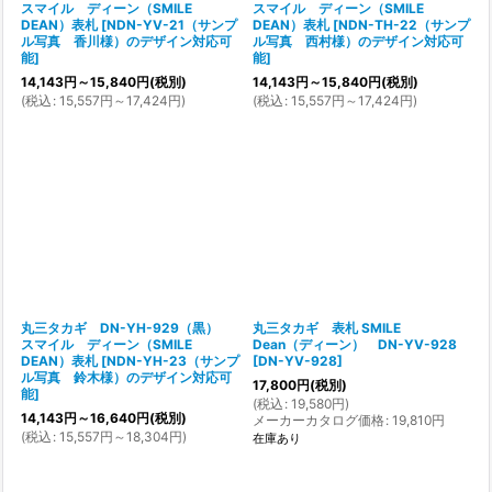
スマイル ディーン（SMILE
スマイル ディーン（SMILE
DEAN）表札
[
NDN-YV-21（サンプ
DEAN）表札
[
NDN-TH-22（サンプ
ル写真 香川様）のデザイン対応可
ル写真 西村様）のデザイン対応可
能
]
能
]
14,143
円
～15,840
円
(税別)
14,143
円
～15,840
円
(税別)
(
税込
:
15,557
円
～17,424
円
)
(
税込
:
15,557
円
～17,424
円
)
丸三タカギ DN-YH-929（黒）
丸三タカギ 表札 SMILE
スマイル ディーン（SMILE
Dean（ディーン） DN-YV-928
DEAN）表札
[
NDN-YH-23（サンプ
[
DN-YV-928
]
ル写真 鈴木様）のデザイン対応可
17,800
円
(税別)
能
]
(
税込
:
19,580
円
)
14,143
円
～16,640
円
(税別)
メーカーカタログ価格
:
19,810
円
(
税込
:
15,557
円
～18,304
円
)
在庫あり