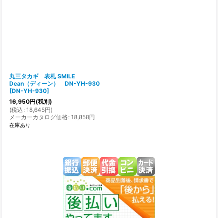
丸三タカギ 表札 SMILE
Dean（ディーン） DN-YH-930
[
DN-YH-930
]
16,950
円
(税別)
(
税込
:
18,645
円
)
メーカーカタログ価格
:
18,858
円
在庫あり