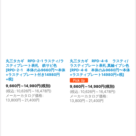
表示数
:
在庫あり
並び順
:
絞り込む
丸三タカギ RPD-2-1 ラスティ/ラ
丸三タカギ RPD-4-6 ラスティ/
スティプレート表札 鉄サビ色
ラスティプレート表札 真鍮イブシ色
[
RPD-2-1 本体のみ9660円〜本体
[
RPD-4-6 本体のみ9660円〜本体
+ラスティプレート付き14980円
+ラスティプレート14980円+税
]
+税
]
9,660
円
～14,980
円
(税別)
9,660
円
～14,980
円
(税別)
(
税込
:
10,626
円
～16,478
円
)
(
税込
:
10,626
円
～16,478
円
)
メーカーカタログ価格
:
メーカーカタログ価格
:
13,800
円
～21,400
円
13,800
円
～21,400
円