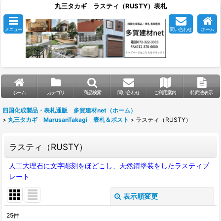
丸三タカギ ラスティ（RUSTY）表札
メニュー
問い合わせ
ホーム
ホーム
カテゴリ
商品検索
問い合わせ
ご利用案内
特商法表示
四国化成製品・表札通販 多賀建材net（ホーム）
>
丸三タカギ MarusanTakagi 表札＆ポスト
>
ラスティ（RUSTY）
ラスティ（RUSTY）
人工大理石に文字彫刻をほどこし、天然錆塗装をしたラスティプ
レート
表示順変更
閉じる
25
件