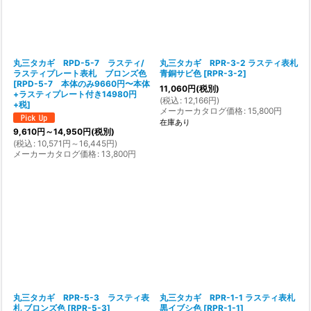
丸三タカギ RPD-5-7 ラスティ/
丸三タカギ RPR-3-2 ラスティ表札
ラスティプレート表札 ブロンズ色
青銅サビ色
[
RPR-3-2
]
[
RPD-5-7 本体のみ9660円〜本体
11,060
円
(税別)
+ラスティプレート付き14980円
(
税込
:
12,166
円
)
+税
]
メーカーカタログ価格
:
15,800
円
在庫あり
9,610
円
～14,950
円
(税別)
(
税込
:
10,571
円
～16,445
円
)
メーカーカタログ価格
:
13,800
円
丸三タカギ RPR-5-3 ラスティ表
丸三タカギ RPR-1-1 ラスティ表札
札 ブロンズ色
[
RPR-5-3
]
黒イブシ色
[
RPR-1-1
]