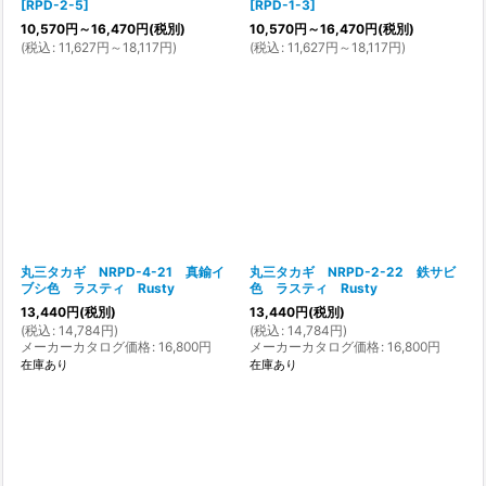
[
RPD-2-5
]
[
RPD-1-3
]
10,570
円
～16,470
円
(税別)
10,570
円
～16,470
円
(税別)
(
税込
:
11,627
円
～18,117
円
)
(
税込
:
11,627
円
～18,117
円
)
丸三タカギ NRPD-4-21 真鍮イ
丸三タカギ NRPD-2-22 鉄サビ
ブシ色 ラスティ Rusty
色 ラスティ Rusty
13,440
円
(税別)
13,440
円
(税別)
(
税込
:
14,784
円
)
(
税込
:
14,784
円
)
メーカーカタログ価格
:
16,800
円
メーカーカタログ価格
:
16,800
円
在庫あり
在庫あり