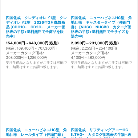
四国化成 クレディオレド1型 クレ
四国化成 ニューハピネスHG型 角
ディオレド2型 2026年3月廃盤商
地仕様 キャスタータイプ（伸縮門
品
[
CDO1C- CD2C- メーカー価
扉）
[
NHGC NHGBC カタログ価
格表の半額+送料無料で全商品を販
格表の半額+送料無料で全サイズを
売中
]
販売中
]
154,000
円
～643,000
円
(税別)
2,050
円
～231,000
円
(税別)
(
税込
:
169,400
円
～707,300
円
)
(
税込
:
2,255
円
～254,100
円
)
メーカーカタログ価格
:
メーカーカタログ価格
:
308,000
円
～1,286,000
円
4,100
円
～462,000
円
受注生産品となりますがご注文は可能で
受注生産品となりますがご注文は可能で
す。納期はすぐにお調べ致します。
す。納期はすぐにお調べ致します。
四国化成 ニューハピネスHG型 角
四国化成 リフティングアコーHG
地仕様 レールタイプ（伸縮門扉）
[
LTHG- カタログ価格表の半額+送