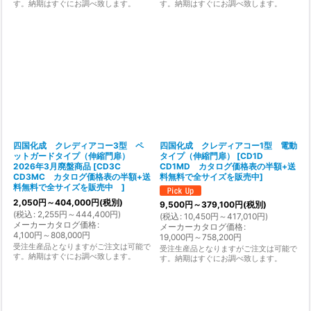
す。納期はすぐにお調べ致します。
す。納期はすぐにお調べ致します。
四国化成 クレディアコー3型 ペ
四国化成 クレディアコー1型 電動
ットガードタイプ（伸縮門扉）
タイプ（伸縮門扉）
[
CD1D
2026年3月廃盤商品
[
CD3C
CD1MD カタログ価格表の半額+送
CD3MC カタログ価格表の半額+送
料無料で全サイズを販売中
]
料無料で全サイズを販売中
]
2,050
円
～404,000
円
(税別)
9,500
円
～379,100
円
(税別)
(
税込
:
2,255
円
～444,400
円
)
(
税込
:
10,450
円
～417,010
円
)
メーカーカタログ価格
:
メーカーカタログ価格
:
4,100
円
～808,000
円
19,000
円
～758,200
円
受注生産品となりますがご注文は可能で
受注生産品となりますがご注文は可能で
す。納期はすぐにお調べ致します。
す。納期はすぐにお調べ致します。