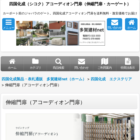
四国化成（シコク）アコーディオン門扉（伸縮門扉・カーゲート）
カーポート前のジャバラのゲート。四国化成アコーディオン門扉を送料無料・激安価格でお届け
メニュー
問い合わせ
ホーム
ホーム
カテゴリ
商品検索
問い合わせ
ご利用案内
特商法表示
四国化成製品・表札通販 多賀建材net（ホーム）
>
四国化成 エクステリア
>
伸縮門扉（アコーディオン門扉）
伸縮門扉（アコーディオン門扉）