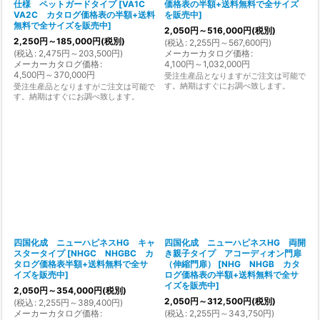
仕様 ペットガードタイプ
[
VA1C
価格表の半額+送料無料で全サイズ
VA2C カタログ価格表の半額+送料
を販売中
]
無料で全サイズを販売中
]
2,050
円
～516,000
円
(税別)
2,250
円
～185,000
円
(税別)
(
税込
:
2,255
円
～567,600
円
)
(
税込
:
2,475
円
～203,500
円
)
メーカーカタログ価格
:
メーカーカタログ価格
:
4,100
円
～1,032,000
円
4,500
円
～370,000
円
受注生産品となりますがご注文は可能で
す。納期はすぐにお調べ致します。
受注生産品となりますがご注文は可能で
す。納期はすぐにお調べ致します。
四国化成 ニューハピネスHG キャ
四国化成 ニューハピネスHG 両開
スタータイプ
[
NHGC NHGBC カ
き親子タイプ アコーディオン門扉
タログ価格表半額+送料無料で全サ
（伸縮門扉）
[
NHG NHGB カタ
イズを販売中
]
ログ価格表の半額+送料無料で全サ
イズを販売中
]
2,050
円
～354,000
円
(税別)
2,050
円
～312,500
円
(税別)
(
税込
:
2,255
円
～389,400
円
)
メーカーカタログ価格
:
(
税込
:
2,255
円
～343,750
円
)