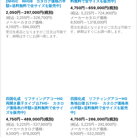
[
NHGC NHGB カタログ価格の半
料無料で全サイズを販売中
]
額+送料無料で全サイズを販売中
]
4,750
円
～659,000
円
(税別)
2,050
円
～297,000
円
(税別)
(
税込
:
5,225
円
～724,900
円
)
(
税込
:
2,255
円
～326,700
円
)
メーカーカタログ価格
:
メーカーカタログ価格
:
9,500
円
～1,318,000
円
4,100
円
～594,000
円
受注生産品となりますがご注文は可能で
す。納期はすぐにお調べ致します。
受注生産品となりますがご注文は可能で
す。納期はすぐにお調べ致します。
四国化成 リフティングアコーHG
四国化成 リフティングアコーHG
両開き親子タイプ
[
LTHG- カタロ
角地仕様
[
LTHG- カタログ価格表
グ価格表の半額+送料無料で全サイ
の半額+送料無料で全サイズを販売
ズを販売中
]
中
]
4,750
円
～489,000
円
(税別)
4,750
円
～266,000
円
(税別)
(
税込
:
5,225
円
～537,900
円
)
(
税込
:
5,225
円
～292,600
円
)
メーカーカタログ価格
:
メーカーカタログ価格
:
9,500
円
～978,000
円
9,500
円
～532,000
円