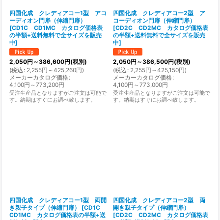
四国化成 クレディアコー1型 アコ
四国化成 クレディアコー2型 ア
ーディオン門扉（伸縮門扉）
コーディオン門扉（伸縮門扉）
[
CD1C CD1MC カタログ価格表
[
CD2C CD2MC カタログ価格表
の半額+送料無料で全サイズを販売
の半額+送料無料で全サイズを販売
中
]
中
]
2,050
円
～386,600
円
(税別)
2,050
円
～386,500
円
(税別)
(
税込
:
2,255
円
～425,260
円
)
(
税込
:
2,255
円
～425,150
円
)
メーカーカタログ価格
:
メーカーカタログ価格
:
4,100
円
～773,200
円
4,100
円
～773,000
円
受注生産品となりますがご注文は可能で
受注生産品となりますがご注文は可能で
す。納期はすぐにお調べ致します。
す。納期はすぐにお調べ致します。
四国化成 クレディアコー1型 両開
四国化成 クレディアコー2型 両
き親子タイプ（伸縮門扉）
[
CD1C
開き親子タイプ（伸縮門扉）
CD1MC カタログ価格表の半額+送
[
CD2C CD2MC カタログ価格表