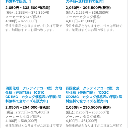
料無料で販売。
]
の半額+送料無料で販売
]
2,050
円
～338,500
円
(税別)
2,050
円
～305,500
円
(税別)
(
税込
:
2,255
円
～372,350
円
)
(
税込
:
2,255
円
～336,050
円
)
メーカーカタログ価格
:
メーカーカタログ価格
:
4,100
円
～677,000
円
4,100
円
～611,000
円
受注生産品となりますがご注文は可能で
受注生産品となりますがご注文は可能で
す。納期はすぐにお調べ致します。
す。納期はすぐにお調べ致します。
四国化成 クレディアコー1型 角地
四国化成 クレディアコー2型 角
仕様（伸縮門扉）
[
CD1C
地仕様（伸縮門扉）
[
CD2C
CD1MC カタログ価格表の半額+送
CD2MC カタログ価格表の半額+送
料無料で全サイズを販売中
]
料無料で全サイズを販売中
]
2,050
円
～254,000
円
(税別)
2,050
円
～230,500
円
(税別)
(
税込
:
2,255
円
～279,400
円
)
(
税込
:
2,255
円
～253,550
円
)
メーカーカタログ価格
:
メーカーカタログ価格
:
4,100
円
～508,000
円
4,100
円
～461,000
円
受注生産品となりますがご注文は可能で
受注生産品となりますがご注文は可能で