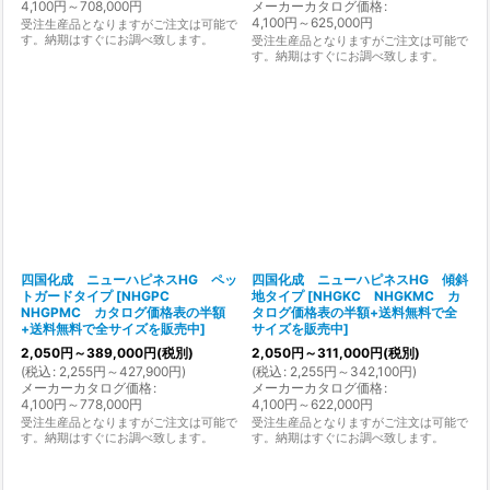
4,100
円
～708,000
円
メーカーカタログ価格
:
4,100
円
～625,000
円
受注生産品となりますがご注文は可能で
す。納期はすぐにお調べ致します。
受注生産品となりますがご注文は可能で
す。納期はすぐにお調べ致します。
四国化成 ニューハピネスHG ペッ
四国化成 ニューハピネスHG 傾斜
トガードタイプ
[
NHGPC
地タイプ
[
NHGKC NHGKMC カ
NHGPMC カタログ価格表の半額
タログ価格表の半額+送料無料で全
+送料無料で全サイズを販売中
]
サイズを販売中
]
2,050
円
～389,000
円
(税別)
2,050
円
～311,000
円
(税別)
(
税込
:
2,255
円
～427,900
円
)
(
税込
:
2,255
円
～342,100
円
)
メーカーカタログ価格
:
メーカーカタログ価格
:
4,100
円
～778,000
円
4,100
円
～622,000
円
受注生産品となりますがご注文は可能で
受注生産品となりますがご注文は可能で
す。納期はすぐにお調べ致します。
す。納期はすぐにお調べ致します。