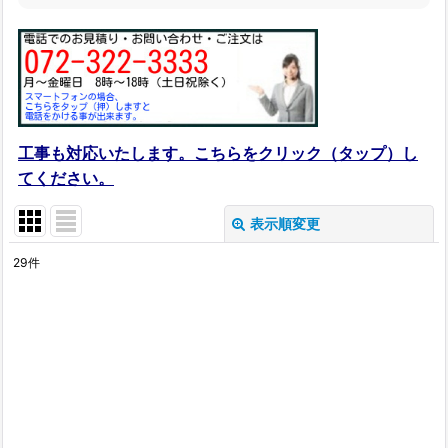
工事も対応いたします。こちらをクリック（タップ）し
てください。
表示順変更
閉じる
29
件
表示数
:
在庫あり
並び順
:
絞り込む