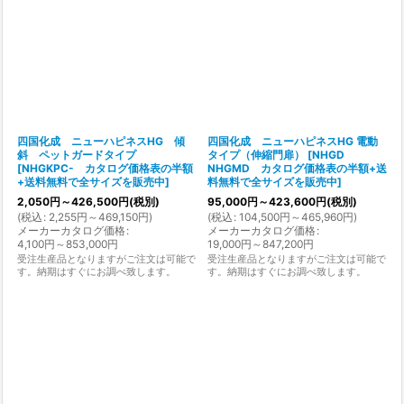
四国化成 ニューハピネスHG 傾
四国化成 ニューハピネスHG 電動
斜 ペットガードタイプ
タイプ（伸縮門扉）
[
NHGD
[
NHGKPC- カタログ価格表の半額
NHGMD カタログ価格表の半額+送
+送料無料で全サイズを販売中
]
料無料で全サイズを販売中
]
2,050
円
～426,500
円
(税別)
95,000
円
～423,600
円
(税別)
(
税込
:
2,255
円
～469,150
円
)
(
税込
:
104,500
円
～465,960
円
)
メーカーカタログ価格
:
メーカーカタログ価格
:
4,100
円
～853,000
円
19,000
円
～847,200
円
受注生産品となりますがご注文は可能で
受注生産品となりますがご注文は可能で
す。納期はすぐにお調べ致します。
す。納期はすぐにお調べ致します。