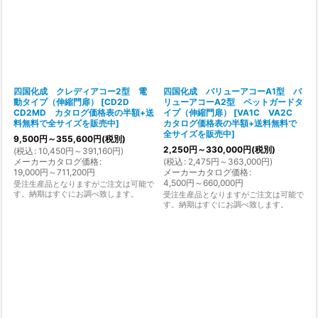
四国化成 クレディアコー2型 電
四国化成 バリューアコーA1型 バ
動タイプ（伸縮門扉）
[
CD2D
リューアコーA2型 ペットガードタ
CD2MD カタログ価格表の半額+送
イプ（伸縮門扉）
[
VA1C VA2C
料無料で全サイズを販売中
]
カタログ価格表の半額+送料無料で
全サイズを販売中
]
9,500
円
～355,600
円
(税別)
2,250
円
～330,000
円
(税別)
(
税込
:
10,450
円
～391,160
円
)
メーカーカタログ価格
:
(
税込
:
2,475
円
～363,000
円
)
19,000
円
～711,200
円
メーカーカタログ価格
:
4,500
円
～660,000
円
受注生産品となりますがご注文は可能で
す。納期はすぐにお調べ致します。
受注生産品となりますがご注文は可能で
す。納期はすぐにお調べ致します。