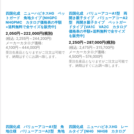
四国化成 ニューハピネスHG ペッ
四国化成 バリューアコーA1型 両
トガード 角地タイプ
[
NHGPC
開き親子タイプ バリューアコーA2
NHGPMC カタログ価格表の半額
型 両開き親子タイプ ペットガー
+送料無料で全サイズを販売中
]
ドタイプ
[
VA1C VA2C カタログ
価格表の半額+送料無料で全サイズ
2,050
円
～222,000
円
(税別)
を販売中
]
(
税込
:
2,255
円
～244,200
円
)
2,250
円
～287,000
円
(税別)
メーカーカタログ価格
:
4,100
円
～444,000
円
(
税込
:
2,475
円
～315,700
円
)
メーカーカタログ価格
:
受注生産品となりますがご注文は可能で
4,500
円
～574,000
円
す。納期はすぐにお調べ致します。
受注生産品となりますがご注文は可能で
す。納期はすぐにお調べ致します。
四国化成 バリューアコーA1型 角
四国化成 ニューハピネスHG レー
地仕様 バリューアコーA2型 角地
ルタイプ
[
NHG NHGB カタログ