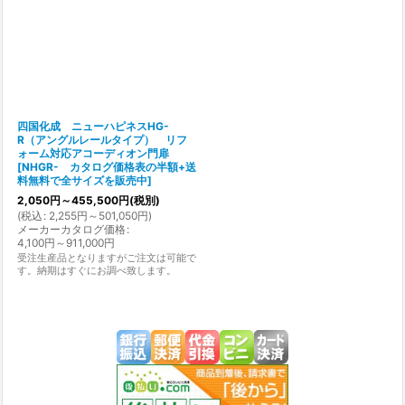
四国化成 ニューハピネスHG-
R（アングルレールタイプ） リフ
ォーム対応アコーディオン門扉
[
NHGR- カタログ価格表の半額+送
料無料で全サイズを販売中
]
2,050
円
～455,500
円
(税別)
(
税込
:
2,255
円
～501,050
円
)
メーカーカタログ価格
:
4,100
円
～911,000
円
受注生産品となりますがご注文は可能で
す。納期はすぐにお調べ致します。