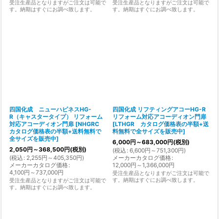
受注生産品となりますがご注文は可能で
受注生産品となりますがご注文は可能で
す。納期はすぐにお調べ致します。
す。納期はすぐにお調べ致します。
四国化成 ニューハピネスHG-
四国化成 リフティングアコーHG-R
R（キャスタータイプ） リフォーム
リフォーム対応アコーディオン門扉
対応アコーディオン門扉
[
NHGRC
[
LTHGR カタログ価格表の半額+送
カタログ価格表の半額+送料無料で
料無料で全サイズを販売中
]
全サイズを販売中
]
6,000
円
～683,000
円
(税別)
2,050
円
～368,500
円
(税別)
(
税込
:
6,600
円
～751,300
円
)
(
税込
:
2,255
円
～405,350
円
)
メーカーカタログ価格
:
メーカーカタログ価格
:
12,000
円
～1,366,000
円
4,100
円
～737,000
円
受注生産品となりますがご注文は可能で
す。納期はすぐにお調べ致します。
受注生産品となりますがご注文は可能で
す。納期はすぐにお調べ致します。