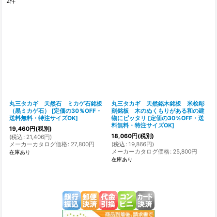
2
件
表示数
:
在庫あり
並び順
:
絞り込む
丸三タカギ 天然石 ミカゲ石銘板
丸三タカギ 天然銘木銘板 米桧彫
（黒ミカゲ石）
[
定価の30％OFF・
刻銘板 木のぬくもりがある和の建
送料無料・特注サイズOK
]
物にピッタリ
[
定価の30％OFF・送
料無料・特注サイズOK
]
19,460
円
(税別)
18,060
円
(税別)
(
税込
:
21,406
円
)
メーカーカタログ価格
:
27,800
円
(
税込
:
19,866
円
)
メーカーカタログ価格
:
25,800
円
在庫あり
在庫あり