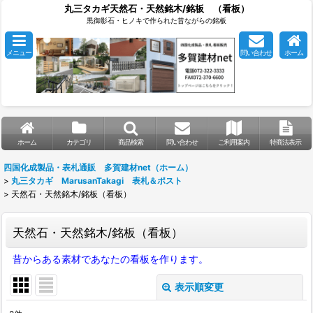
丸三タカギ天然石・天然銘木/銘板 （看板）
黒御影石・ヒノキで作られた昔ながらの銘板
メニュー
問い合わせ
ホーム
ホーム
カテゴリ
商品検索
問い合わせ
ご利用案内
特商法表示
四国化成製品・表札通販 多賀建材net（ホーム）
>
丸三タカギ MarusanTakagi 表札＆ポスト
>
天然石・天然銘木/銘板（看板）
天然石・天然銘木/銘板（看板）
昔からある素材であなたの看板を作ります。
表示順変更
閉じる