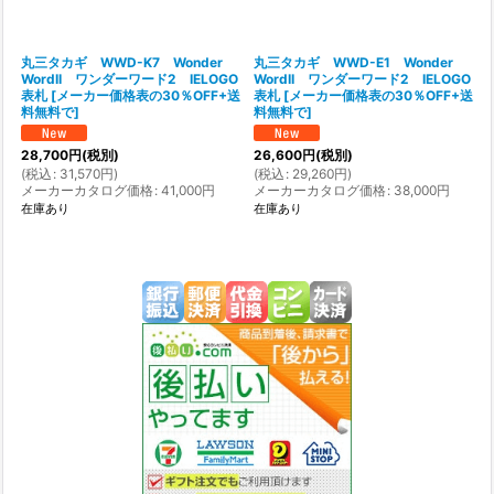
丸三タカギ WWD-K7 Wonder
丸三タカギ WWD-E1 Wonder
WordII ワンダーワード2 IELOGO
WordII ワンダーワード2 IELOGO
表札
[
メーカー価格表の30％OFF+送
表札
[
メーカー価格表の30％OFF+送
料無料で
]
料無料で
]
28,700
円
(税別)
26,600
円
(税別)
(
税込
:
31,570
円
)
(
税込
:
29,260
円
)
メーカーカタログ価格
:
41,000
円
メーカーカタログ価格
:
38,000
円
在庫あり
在庫あり