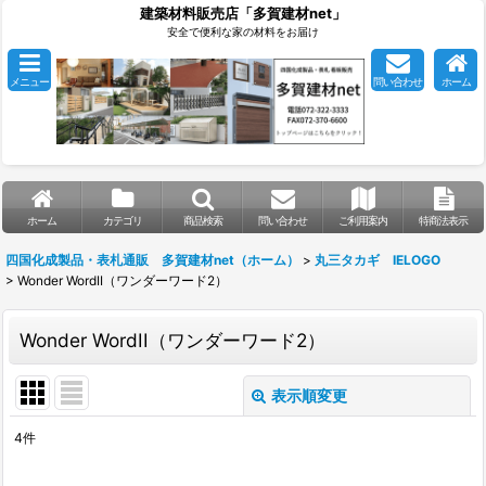
建築材料販売店「多賀建材net」
安全で便利な家の材料をお届け
メニュー
問い合わせ
ホーム
ホーム
カテゴリ
商品検索
問い合わせ
ご利用案内
特商法表示
四国化成製品・表札通販 多賀建材net（ホーム）
>
丸三タカギ IELOGO
>
Wonder WordII（ワンダーワード2）
Wonder WordII（ワンダーワード2）
表示順変更
閉じる
4
件
表示数
: