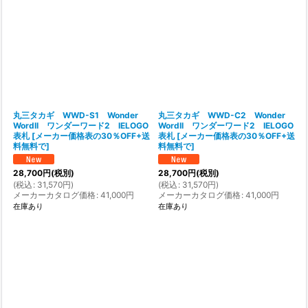
在庫あり
並び順
:
絞り込む
丸三タカギ WWD-S1 Wonder
丸三タカギ WWD-C2 Wonder
WordII ワンダーワード2 IELOGO
WordII ワンダーワード2 IELOGO
表札
[
メーカー価格表の30％OFF+送
表札
[
メーカー価格表の30％OFF+送
料無料で
]
料無料で
]
28,700
円
(税別)
28,700
円
(税別)
(
税込
:
31,570
円
)
(
税込
:
31,570
円
)
メーカーカタログ価格
:
41,000
円
メーカーカタログ価格
:
41,000
円
在庫あり
在庫あり