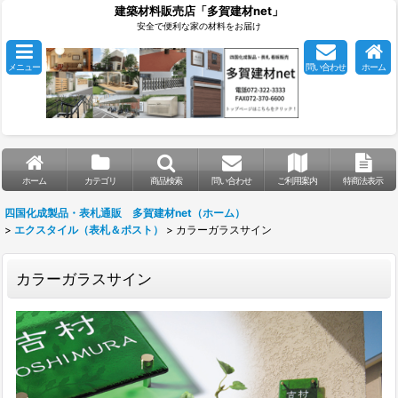
建築材料販売店「多賀建材net」
安全で便利な家の材料をお届け
メニュー
問い合わせ
ホーム
ホーム
カテゴリ
商品検索
問い合わせ
ご利用案内
特商法表示
四国化成製品・表札通販 多賀建材net（ホーム）
>
エクスタイル（表札＆ポスト）
>
カラーガラスサイン
カラーガラスサイン