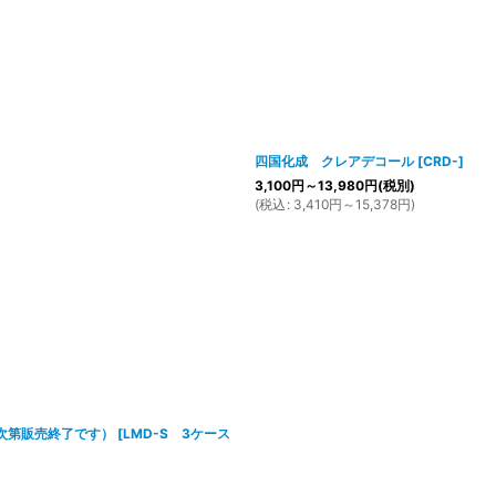
絞り込む
四国化成 クレアデコール
[
CRD-
]
3,100
円
～13,980
円
(税別)
(
税込
:
3,410
円
～15,378
円
)
次第販売終了です）
[
LMD-S 3ケース