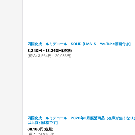
並び順
:
四国化成 ルミデコール SOLID
[
LMS-S YouTube動画付き
]
3,240
円
～18,260
円
(税別)
(
税込
:
3,564
円
～20,086
円
)
四国化成 ルミデコール 2026年3月廃盤商品（在庫が無くなり
以上特別価格です
]
68,160
円
(税別)
(
税込
:
74,976
円
)