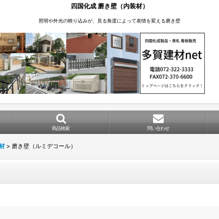
四国化成 磨き壁（内装材）
照明や外光の映り込みが、見る角度によって表情を変える磨き壁
商品検索
問い合わせ
材
>
磨き壁（ルミデコール）