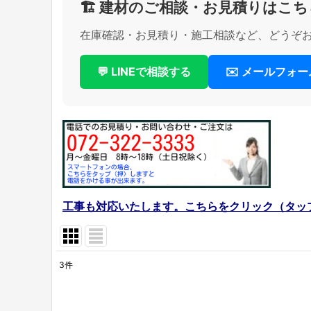
🏗️ 建材のご相談・お見積りはこち
在庫確認・お見積り・施工相談など、どうぞ
💬 LINEで相談する
✉️ メールフォ
工事も対応いたします。こちらをクリック（タッ
3
件
表示数
:
在庫あり