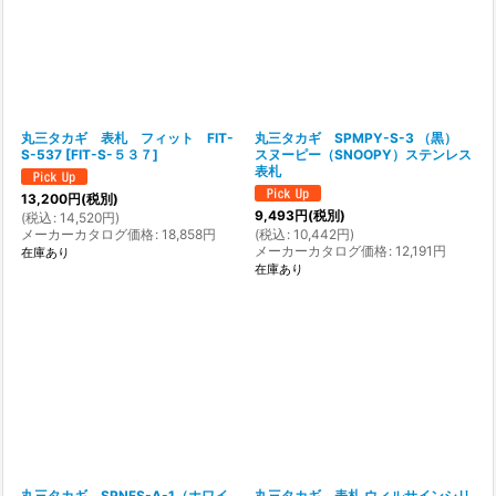
丸三タカギ 表札 フィット FIT-
丸三タカギ SPMPY-S-3 （黒）
S-537
[
FIT-S-５３７
]
スヌーピー（SNOOPY）ステンレス
表札
13,200
円
(税別)
9,493
円
(税別)
(
税込
:
14,520
円
)
メーカーカタログ価格
:
18,858
円
(
税込
:
10,442
円
)
メーカーカタログ価格
:
12,191
円
在庫あり
在庫あり
丸三タカギ SPNFS-A-1（ホワイ
丸三タカギ 表札 ウィルサインシリ