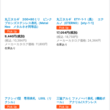
丸三タカギ 200×80ミリ ピンク
丸三タカギ ETY-1-1（黒） エテ
ブロンズステンレス表札（Metal
ルノ（ETERNO）
[
ety-1-1
]
Neo メタルネオ同等品）
17,054
円
(税別)
9,440
円
(税別)
(
税込
:
18,759
円
)
(
税込
:
10,384
円
)
メーカーカタログ価格
:
24,364
円
メーカーカタログ価格
:
11,800
円
在庫あり
在庫あり
アクシィ1型 専用表札 LIXIL（リ
三協アルミ ファノーバ 表札（機能ポ
クシル）
ール） アクリル/ステンレス