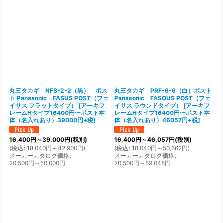
丸三タカギ NFS-2-2（黒） ポス
丸三タカギ PRF-6-6（白）ポスト
ト Panasonic FASUS POST（フェ
Panasonic FASOUS POST（フェ
イサス フラットタイプ）
[
アーキフ
イサス ラウンドタイプ）
[
アーキフ
レームHタイプ16400円〜ポスト本
レームHタイプ16400円〜ポスト本
体（名入れあり）39000円+税
]
体（名入れあり）46057円+税
]
16,400
円
～39,000
円
(税別)
16,400
円
～46,057
円
(税別)
(
税込
:
18,040
円
～42,900
円
)
(
税込
:
18,040
円
～50,662
円
)
メーカーカタログ価格
:
メーカーカタログ価格
:
20,500
円
～50,000
円
20,500
円
～59,048
円