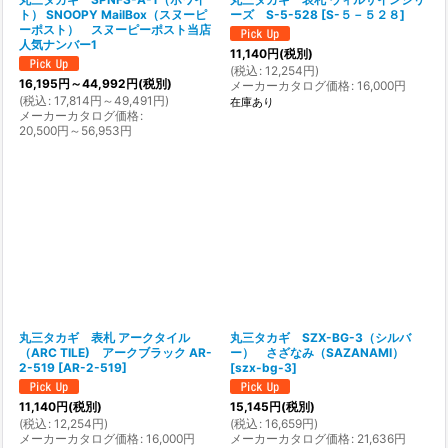
ト） SNOOPY MailBox（スヌーピ
ーズ S-5-528
[
S-５－５２８
]
ーポスト） スヌーピーポスト当店
人気ナンバー1
11,140
円
(税別)
(
税込
:
12,254
円
)
16,195
円
～44,992
円
(税別)
メーカーカタログ価格
:
16,000
円
(
税込
:
17,814
円
～49,491
円
)
在庫あり
メーカーカタログ価格
:
20,500
円
～56,953
円
丸三タカギ 表札 アークタイル
丸三タカギ SZX-BG-3（シルバ
（ARC TILE) アークブラック AR-
ー） さざなみ（SAZANAMI）
2-519
[
AR-2-519
]
[
szx-bg-3
]
11,140
円
(税別)
15,145
円
(税別)
(
税込
:
12,254
円
)
(
税込
:
16,659
円
)
メーカーカタログ価格
:
16,000
円
メーカーカタログ価格
:
21,636
円