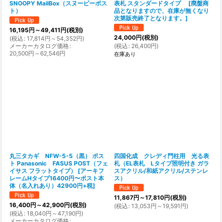
SNOOPY MailBox（スヌーピーポス
表札 スタンダードタイプ
[
廃盤商
ト）
品となりますので、在庫が無くなり
次第販売終了となります。
]
16,195
円
～49,411
円
(税別)
24,000
円
(税別)
(
税込
:
17,814
円
～54,352
円
)
メーカーカタログ価格
:
(
税込
:
26,400
円
)
20,500
円
～62,546
円
在庫あり
丸三タカギ NFW-5-5（黒） ポス
四国化成 クレディ門柱用 光る表
ト Panasonic FASUS POST（フェ
札（EL表札 Lタイプ照明付き ガラ
イサス フラットタイプ）
[
アーキフ
スアクリル/和紙アクリル/ステンレ
レームHタイプ16400円〜ポスト本
ス）
体（名入れあり）42900円+税
]
11,867
円
～17,810
円
(税別)
16,400
円
～42,900
円
(税別)
(
税込
:
13,053
円
～19,591
円
)
(
税込
:
18,040
円
～47,190
円
)
メーカーカタログ価格
: