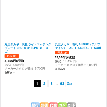
丸三タカギ 表札 ライトエッチング
丸三タカギ 表札 ALFINE（アルフ
プレート LPC-8-31
[
LPC-８－３
ァイン） AL-T-540
[
AL-T-540
]
１
]
13,140
円
(税別)
4,550
円
(税別)
(
税込
:
14,454
円
)
(
税込
:
5,005
円
)
メーカーカタログ価格
:
18,858
円
メーカーカタログ価格
:
5,700
円
在庫あり
在庫あり
1
2
3
...
63
次
»