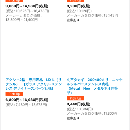
9,660
円
～14,980
円
(税別)
9,200
円
(税別)
(
税込
:
10,626
円
～16,478
円
)
(
税込
:
10,120
円
)
メーカーカタログ価格
:
メーカーカタログ価格
:
13,143
円
13,800
円
～21,400
円
在庫あり
アクシィ2型 専用表札 LIXIL（リ
丸三タカギ 200×80ミリ ニッケ
クシル）
[
ガラス アクリル ステン
ルシルバーステンレス表札
レス デザイナーズパーツ仕様
]
（Metal Neo メタルネオ同等
品）
6,800
円
～16,980
円
(税別)
9,440
円
(税別)
(
税込
:
7,480
円
～18,678
円
)
(
税込
:
10,384
円
)
メーカーカタログ価格
:
11,800
円
在庫あり