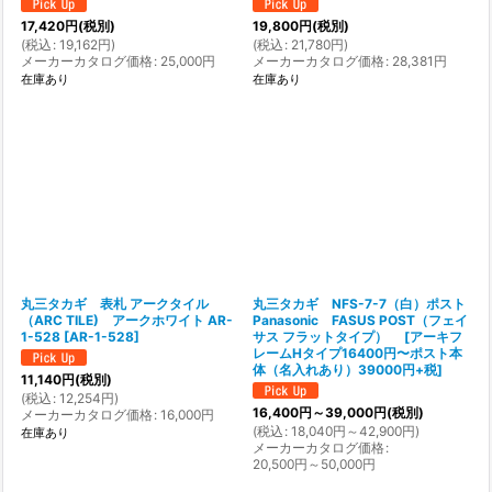
17,420
円
(税別)
19,800
円
(税別)
(
税込
:
19,162
円
)
(
税込
:
21,780
円
)
メーカーカタログ価格
:
25,000
円
メーカーカタログ価格
:
28,381
円
在庫あり
在庫あり
丸三タカギ 表札 アークタイル
丸三タカギ NFS-7-7（白）ポスト
（ARC TILE) アークホワイト AR-
Panasonic FASUS POST（フェイ
1-528
[
AR-1-528
]
サス フラットタイプ）
[
アーキフ
レームHタイプ16400円〜ポスト本
体（名入れあり）39000円+税
]
11,140
円
(税別)
(
税込
:
12,254
円
)
16,400
円
～39,000
円
(税別)
メーカーカタログ価格
:
16,000
円
(
税込
:
18,040
円
～42,900
円
)
在庫あり
メーカーカタログ価格
:
20,500
円
～50,000
円