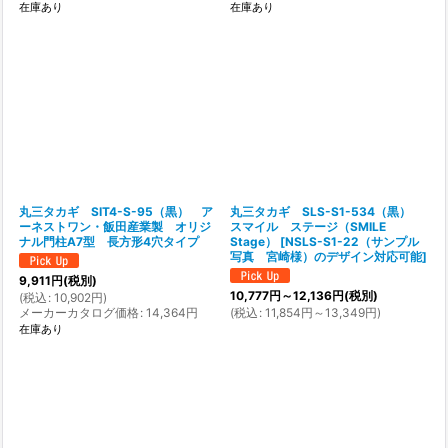
在庫あり
在庫あり
丸三タカギ SIT4-S-95（黒） ア
丸三タカギ SLS-S1-534（黒）
ーネストワン・飯田産業製 オリジ
スマイル ステージ（SMILE
ナル門柱A7型 長方形4穴タイプ
Stage）
[
NSLS-S1-22（サンプル
写真 宮崎様）のデザイン対応可能
]
9,911
円
(税別)
10,777
円
～12,136
円
(税別)
(
税込
:
10,902
円
)
メーカーカタログ価格
:
14,364
円
(
税込
:
11,854
円
～13,349
円
)
在庫あり