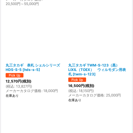
20,500
円
～55,000
円
丸三タカギ 表札 シェルシリーズ
丸三タカギ TWM-S-123（黒）
HDS-S-5
[
hds-s-5
]
LIXIL（TOEX） ウィルモダン用表
札
[
twm-s-123
]
12,570
円
(税別)
16,500
円
(税別)
(
税込
:
13,827
円
)
メーカーカタログ価格
:
18,000
円
(
税込
:
18,150
円
)
メーカーカタログ価格
:
25,000
円
在庫あり
在庫あり