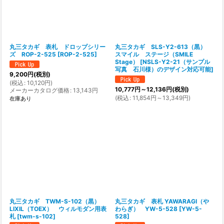
丸三タカギ 表札 ドロップシリー
丸三タカギ SLS-Y2-613（黒）
ズ ROP-2-525
[
ROP-2-525
]
スマイル ステージ（SMILE
Stage）
[
NSLS-Y2-21（サンプル
写真 石川様）のデザイン対応可能
]
9,200
円
(税別)
(
税込
:
10,120
円
)
10,777
円
～12,136
円
(税別)
メーカーカタログ価格
:
13,143
円
(
税込
:
11,854
円
～13,349
円
)
在庫あり
丸三タカギ TWM-S-102（黒）
丸三タカギ 表札 YAWARAGI（や
LIXIL（TOEX） ウィルモダン用表
わらぎ） YW-5-528
[
YW-5-
札
[
twm-s-102
]
528
]