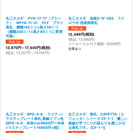
丸三タカギ PYA-17-17（ブラッ
丸三タカギ 信楽S-1F-582 フク
ク） NPYA-11-31 PLY プライ
ロウ付 信楽焼表札
表札 横幅145ミリ×高さ58ミリ
（横幅200ミリ×高さ80ミリに変更
12,446
円
(税別)
可能）
(
税込
:
13,690
円
)
メーカーカタログ価格
:
18,858
円
13,870
円
～17,440
円
(税別)
在庫あり
(
税込
:
15,257
円
～19,184
円
)
丸三タカギ RPD-4-6 ラスティ/
丸三タカギ 表札 CAFETTA（カ
ラスティプレート表札 真鍮イブシ色
フェッタ）シリーズ CF-1-1 優しい
[
RPD-4-6 本体のみ9660円〜本体
曲線が手づくりの温もりを感じさせ
+ラスティプレート14980円+税
]
る表札です。
[
CF-1-1
]