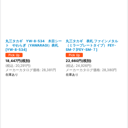
丸三タカギ YW-8-534 木目シー
丸三タカギ 表札 ファインメタル
ト やわらぎ（YAWARAGI）表札
（ミラープレートタイプ） FEY-
[
YW-8-534
]
SM-7
[
FEY-SM-７
]
18,447
円
(税別)
22,660
円
(税別)
(
税込
:
20,291
円
)
(
税込
:
24,926
円
)
メーカーカタログ価格
:
28,381
円
メーカーカタログ価格
:
28,380
円
在庫あり
在庫あり