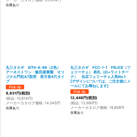
在庫あり
丸三タカギ SIT4-A-96（2色）
丸三タカギ FCC-1-1 FELICE（フ
アーネストワン・飯田産業製 オリ
ェリーチェ） 表札（白+ライトチー
ジナル門柱A7型用 長方形4穴タイ
ク） 当店フェリーチェ人気No.1
プ
[
デザインについては、ご注文後にメ
ールにてお尋ねします
]
9,831
円
(税別)
12,446
円
(税別)
(
税込
:
10,814
円
)
メーカーカタログ価格
:
14,045
円
(
税込
:
13,690
円
)
メーカーカタログ価格
:
18,858
円
在庫あり
在庫あり