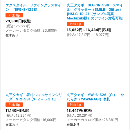
エクスタイル ファイングラスサイ
丸三タカギ SLG-1R-596 スマイ
ン
[
EFG-S-122B
]
ル グリッター（SMILE Glitter）
[
NSLG-1R-21（サンプル写真
Mochizuki様）のデザイン対応可能
]
23,330
円
(税別)
(
税込
:
25,663
円
)
15,652
円
～16,434
円
(税別)
メーカーカタログ価格
:
33,600
円
(
税込
:
17,217
円
～18,077
円
)
在庫あり
丸三タカギ 表札 ウィルサインシリ
丸三タカギ YW-6-526（白） や
ーズ S-2-531
[
S-２－５３１
]
わらぎ（YAWARAGI）表札
11,140
円
(税別)
18,447
円
(税別)
(
税込
:
12,254
円
)
(
税込
:
20,291
円
)
メーカーカタログ価格
:
16,000
円
メーカーカタログ価格
:
28,381
円
在庫あり
在庫あり