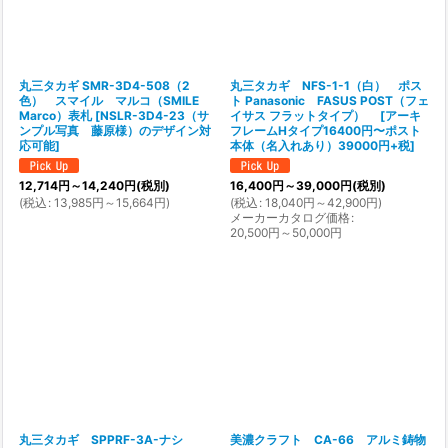
丸三タカギ SMR-3D4-508（2
丸三タカギ NFS-1-1（白） ポス
色） スマイル マルコ（SMILE
ト Panasonic FASUS POST（フェ
Marco）表札
[
NSLR-3D4-23（サ
イサス フラットタイプ）
[
アーキ
ンプル写真 藤原様）のデザイン対
フレームHタイプ16400円〜ポスト
応可能
]
本体（名入れあり）39000円+税
]
12,714
円
～14,240
円
(税別)
16,400
円
～39,000
円
(税別)
(
税込
:
13,985
円
～15,664
円
)
(
税込
:
18,040
円
～42,900
円
)
メーカーカタログ価格
:
20,500
円
～50,000
円
丸三タカギ SPPRF-3A-ナシ
美濃クラフト CA-66 アルミ鋳物