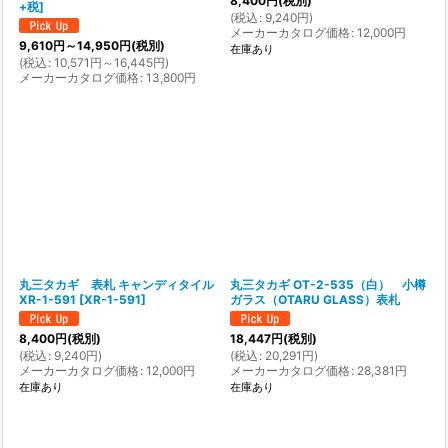
8,400
円
(税別)
+税
]
(
税込
:
9,240
円
)
メーカーカタログ価格
:
12,000
円
9,610
円
～14,950
円
(税別)
在庫あり
(
税込
:
10,571
円
～16,445
円
)
メーカーカタログ価格
:
13,800
円
丸三タカギ 表札 キャンディタイル
丸三タカギ OT-2-535（白） 小樽
XR-1-591
[
XR-1-591
]
ガラス（OTARU GLASS）表札
8,400
円
(税別)
18,447
円
(税別)
(
税込
:
9,240
円
)
(
税込
:
20,291
円
)
メーカーカタログ価格
:
12,000
円
メーカーカタログ価格
:
28,381
円
在庫あり
在庫あり