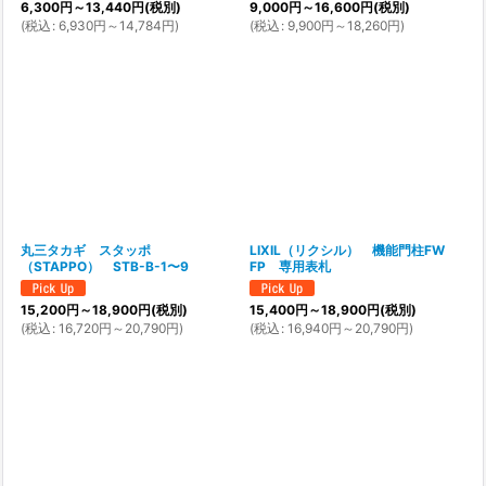
6,300
円
～13,440
円
(税別)
9,000
円
～16,600
円
(税別)
(
税込
:
6,930
円
～14,784
円
)
(
税込
:
9,900
円
～18,260
円
)
丸三タカギ スタッポ
LIXIL（リクシル） 機能門柱FW
（STAPPO） STB-B-1〜9
FP 専用表札
15,200
円
～18,900
円
(税別)
15,400
円
～18,900
円
(税別)
(
税込
:
16,720
円
～20,790
円
)
(
税込
:
16,940
円
～20,790
円
)