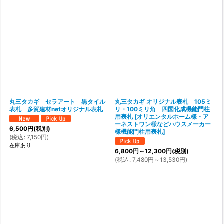
在庫あり
並び順
:
絞り込む
丸三タカギ セラアート 黒タイル
丸三タカギ オリジナル表札 105ミ
表札 多賀建材netオリジナル表札
リ・100ミリ角 四国化成機能門柱
用表札
[
オリエンタルホーム様・ア
ーネストワン様などハウスメーカー
6,500
円
(税別)
様機能門柱用表札
]
(
税込
:
7,150
円
)
在庫あり
6,800
円
～12,300
円
(税別)
(
税込
:
7,480
円
～13,530
円
)