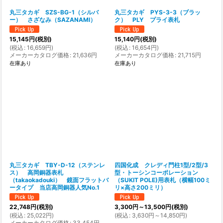
丸三タカギ SZS-BG-1（シルバ
丸三タカギ PYS-3-3（ブラッ
ー） さざなみ（SAZANAMI）
ク） PLY プライ表札
15,145
円
(税別)
15,140
円
(税別)
(
税込
:
16,659
円
)
(
税込
:
16,654
円
)
メーカーカタログ価格
:
21,636
円
メーカーカタログ価格
:
21,715
円
在庫あり
在庫あり
丸三タカギ TBY-D-12（ステンレ
四国化成 クレディ門柱1型/2型/3
ス） 高岡銅器表札
型・トーシンコーポレーション
（takaokadouki） 鏡面フラットバ
（SUKIT POLE)用表札（横幅100ミ
ータイプ 当店高岡銅器人気No.1
リ×高さ200ミリ）
22,748
円
(税別)
3,300
円
～13,500
円
(税別)
(
税込
:
25,022
円
)
(
税込
:
3,630
円
～14,850
円
)
メーカーカタログ価格
:
33,454
円