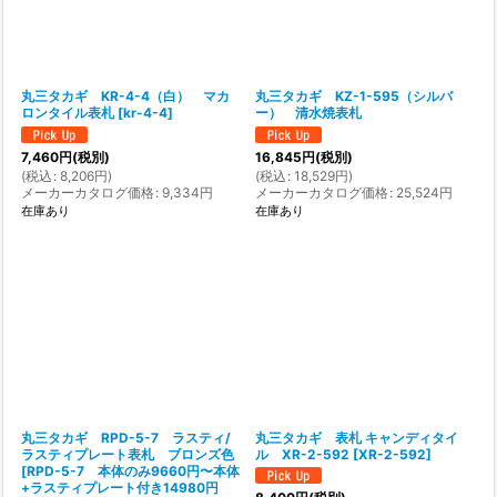
丸三タカギ KR-4-4（白） マカ
丸三タカギ KZ-1-595（シルバ
ロンタイル表札
[
kr-4-4
]
ー） 清水焼表札
7,460
円
(税別)
16,845
円
(税別)
(
税込
:
8,206
円
)
(
税込
:
18,529
円
)
メーカーカタログ価格
:
9,334
円
メーカーカタログ価格
:
25,524
円
在庫あり
在庫あり
丸三タカギ RPD-5-7 ラスティ/
丸三タカギ 表札 キャンディタイ
ラスティプレート表札 ブロンズ色
ル XR-2-592
[
XR-2-592
]
[
RPD-5-7 本体のみ9660円〜本体
+ラスティプレート付き14980円