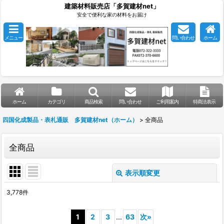
建築材料販売店「多賀建材net」
安全で便利な家の材料をお届け
メニュー
問い合わせ
ホーム
ホーム
カテゴリ
商品検索
問い合わせ
ご利用案内
特商法表示
四国化成製品・表札通販 多賀建材net（ホーム）
>
全商品
全商品
表示順変更
閉じる
3,778
件
表示数
:
1
2
3
...
63
次
»