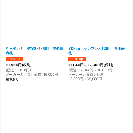
丸三タカギ 信楽S-2-581 信楽焼
YKKap シンプレオ1型用 専用表
表札
札
10,560
円
(税別)
11,040
円
～27,300
円
(税別)
(
税込
:
11,616
円
)
(
税込
:
12,144
円
～30,030
円
)
メーカーカタログ価格
:
16,000
円
メーカーカタログ価格
:
13,800
円
～39,000
円
在庫あり