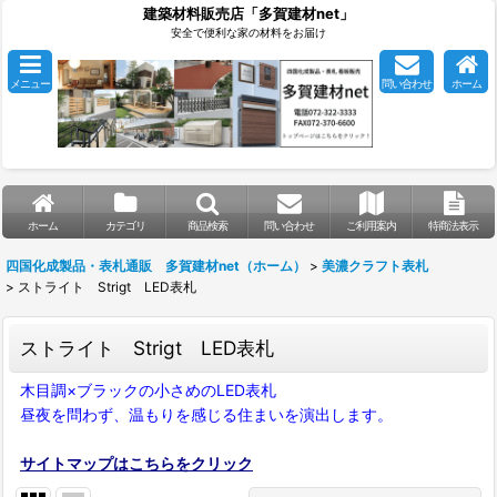
建築材料販売店「多賀建材net」
安全で便利な家の材料をお届け
メニュー
問い合わせ
ホーム
ホーム
カテゴリ
商品検索
問い合わせ
ご利用案内
特商法表示
四国化成製品・表札通販 多賀建材net（ホーム）
>
美濃クラフト表札
>
ストライト Strigt LED表札
ストライト Strigt LED表札
木目調×ブラックの小さめのLED表札
昼夜を問わず、温もりを感じる住まいを演出します。
サイトマップはこちらをクリック