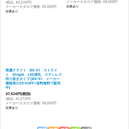
メーカーカタログ価格
:
48,000
円
(
税込
:
40,535
円
)
在庫あり
メーカーカタログ価格
:
55,000
円
在庫あり
美濃クラフト BX-51 ストライ
ト Stright LED表札 ステンレス
切り抜きタイプ
[
BX-51 メーカー
価格表の33％OFF+送料無料で販売
中
]
37,520
円
(税別)
(
税込
:
41,272
円
)
メーカーカタログ価格
:
56,000
円
在庫あり