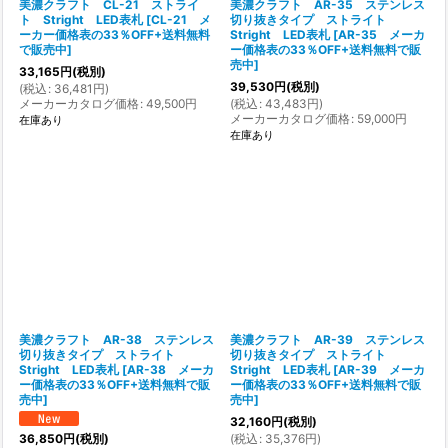
美濃クラフト CL-21 ストライ
美濃クラフト AR-35 ステンレス
ト Stright LED表札
[
CL-21 メ
切り抜きタイプ ストライト
ーカー価格表の33％OFF+送料無料
Stright LED表札
[
AR-35 メーカ
で販売中
]
ー価格表の33％OFF+送料無料で販
売中
]
33,165
円
(税別)
39,530
円
(税別)
(
税込
:
36,481
円
)
メーカーカタログ価格
:
49,500
円
(
税込
:
43,483
円
)
メーカーカタログ価格
:
59,000
円
在庫あり
在庫あり
美濃クラフト AR-38 ステンレス
美濃クラフト AR-39 ステンレス
切り抜きタイプ ストライト
切り抜きタイプ ストライト
Stright LED表札
[
AR-38 メーカ
Stright LED表札
[
AR-39 メーカ
ー価格表の33％OFF+送料無料で販
ー価格表の33％OFF+送料無料で販
売中
]
売中
]
32,160
円
(税別)
(
税込
:
35,376
円
)
36,850
円
(税別)