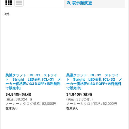
表示順変更
閉じる
9
件
表示数
:
在庫あり
並び順
:
絞り込む
美濃クラフト CL-31 ストライ
美濃クラフト CL-32 ストライ
ト Stright LED表札
[
CL-31 メ
ト Stright LED表札
[
CL-32 メ
ーカー価格表の33％OFF+送料無料
ーカー価格表の33％OFF+送料無料
で販売中
]
で販売中
]
34,840
円
(税別)
34,840
円
(税別)
(
税込
:
38,324
円
)
(
税込
:
38,324
円
)
メーカーカタログ価格
:
52,000
円
メーカーカタログ価格
:
52,000
円
在庫あり
在庫あり