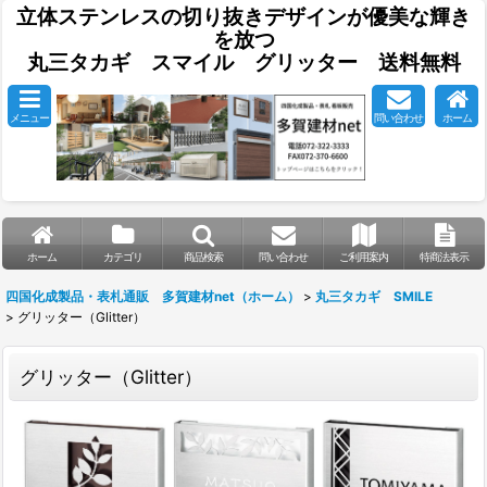
立体ステンレスの切り抜きデザインが優美な輝き
を放つ
丸三タカギ スマイル グリッター 送料無料
メニュー
問い合わせ
ホーム
ホーム
カテゴリ
商品検索
問い合わせ
ご利用案内
特商法表示
四国化成製品・表札通販 多賀建材net（ホーム）
>
丸三タカギ SMILE
>
グリッター（Glitter）
グリッター（Glitter）