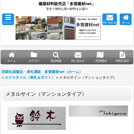
建築材料販売店「多賀建材net」
安全で便利な家の材料をお届け
メニュー
問い合わせ
ホーム
ホーム
カテゴリ
商品検索
問い合わせ
ご利用案内
特商法表示
四国化成製品・表札通販 多賀建材net（ホーム）
>
エクスタイル（表札＆ポスト）
>
メタルサイン（マンションタイプ）
メタルサイン（マンションタイプ）