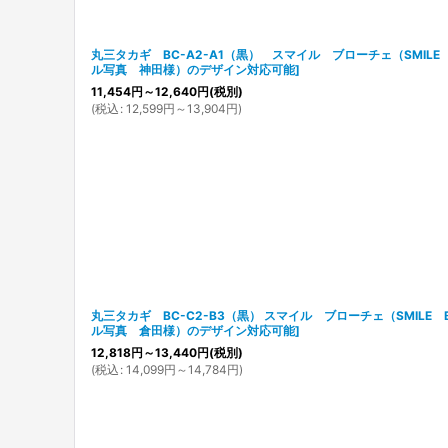
丸三タカギ BC-A2-A1（黒） スマイル ブローチェ（SMILE 
ル写真 神田様）のデザイン対応可能
]
11,454
円
～12,640
円
(税別)
(
税込
:
12,599
円
～13,904
円
)
丸三タカギ BC-C2-B3（黒） スマイル ブローチェ（SMILE B
ル写真 倉田様）のデザイン対応可能
]
12,818
円
～13,440
円
(税別)
(
税込
:
14,099
円
～14,784
円
)