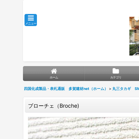
メニュー
ホーム
カテゴリ
四国化成製品・表札通販 多賀建材net（ホーム）
>
丸三タカギ SM
ブローチェ（Broche)