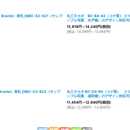
絞り込む
Broche）表札
[
NBC-A2-A21（サンプ
丸三タカギ BC-B4-A2（コゲ茶） スマ
ンプル写真 木戸様）のデザイン対応可
12,818
円
～14,240
円
(税別)
(
税込
:
14,099
円
～15,664
円
)
roche）表札
[
NBC-C2-B23（サンプ
丸三タカギ BC-D4-B4（コゲ茶） スマ
ンプル写真 成田様）のデザイン対応可
11,454
円
～12,640
円
(税別)
(
税込
:
12,599
円
～13,904
円
)