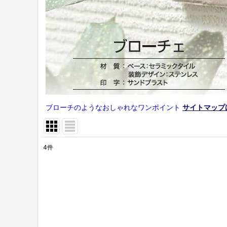
ブローチのようなおしゃれなワンポイント
サイトマップ
4
件
表示数
:
在庫あり
並び順
: