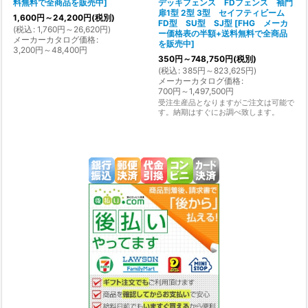
料無料で全商品を販売中
]
デッキフェンス FDフェンス 袖門
扉1型 2型 3型 セイフティビーム
1,600
円
～24,200
円
(税別)
FD型 SU型 SJ型
[
FHG メーカ
(
税込
:
1,760
円
～26,620
円
)
ー価格表の半額+送料無料で全商品
メーカーカタログ価格
:
を販売中
]
3,200
円
～48,400
円
350
円
～748,750
円
(税別)
(
税込
:
385
円
～823,625
円
)
メーカーカタログ価格
:
700
円
～1,497,500
円
受注生産品となりますがご注文は可能で
す。納期はすぐにお調べ致します。