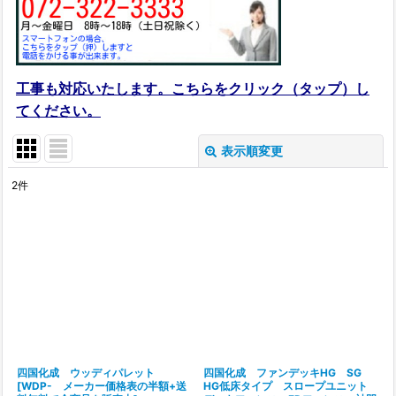
工事も対応いたします。こちらをクリック（タップ）し
てください。
表示順変更
閉じる
2
件
表示数
:
在庫あり
並び順
:
絞り込む
四国化成 ウッディパレット
四国化成 ファンデッキHG SG
[
WDP- メーカー価格表の半額+送
HG低床タイプ スロープユニット