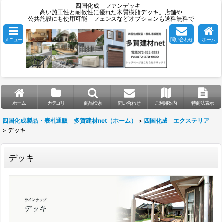
四国化成 ファンデッキ
高い施工性と耐候性に優れた木質樹脂デッキ。店舗や
公共施設にも使用可能 フェンスなどオプションも送料無料で
メニュー
問い合わせ
ホーム
ホーム
カテゴリ
商品検索
問い合わせ
ご利用案内
特商法表示
四国化成製品・表札通販 多賀建材net（ホーム）
>
四国化成 エクステリア
>
デッキ
デッキ