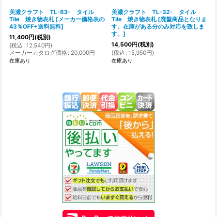
美濃クラフト TL-63- タイル
美濃クラフト TL-32- タイル
Tile 焼き物表札
[
メーカー価格表の
Tile 焼き物表札
[
廃盤商品となりま
43％OFF+送料無料
]
す。在庫がある分のみ対応を致しま
す。
]
11,400
円
(税別)
14,500
円
(税別)
(
税込
:
12,540
円
)
メーカーカタログ価格
:
20,000
円
(
税込
:
15,950
円
)
在庫あり
在庫あり