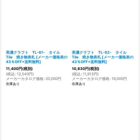
在庫あり
並び順
:
絞り込む
美濃クラフト TL-61- タイル
美濃クラフト TL-62- タイル
Tile 焼き物表札
[
メーカー価格表の
Tile 焼き物表札
[
メーカー価格表の
43％OFF+送料無料
]
43％OFF+送料無料
]
11,400
円
(税別)
10,830
円
(税別)
(
税込
:
12,540
円
)
(
税込
:
11,913
円
)
メーカーカタログ価格
:
20,000
円
メーカーカタログ価格
:
19,000
円
在庫あり
在庫あり