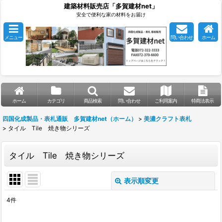
建築材料販売店「多賀建材net」
安全で便利な家の材料をお届け
メニュー
問い合わせ
ホーム
ホーム
カテゴリ
商品検索
問い合わせ
ご利用案内
特商法表示
四国化成製品・表札通販 多賀建材net（ホーム）
>
美濃クラフト表札
>
タイル Tile 焼き物シリーズ
タイル Tile 焼き物シリーズ
表示順変更
閉じる
4
件
表示数
: