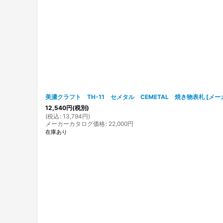
在庫あり
並び順
:
美濃クラフト TH-11 セメタル CEMETAL 焼き物表札
[
メー
12,540
円
(税別)
(
税込
:
13,794
円
)
メーカーカタログ価格
:
22,000
円
在庫あり