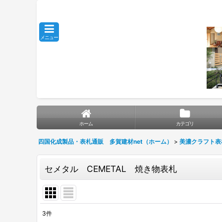
メニュー
ホーム
カテゴリ
四国化成製品・表札通販 多賀建材net（ホーム）
>
美濃クラフト表
セメタル CEMETAL 焼き物表札
3
件
表示数
: