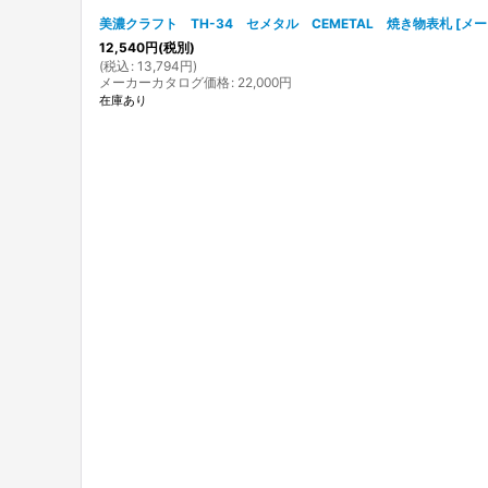
美濃クラフト TH-34 セメタル CEMETAL 焼き物表札
[
メー
12,540
円
(税別)
(
税込
:
13,794
円
)
メーカーカタログ価格
:
22,000
円
在庫あり