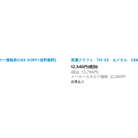
絞り込む
カー価格表の43 ％OFF+送料無料
]
美濃クラフト TH-33 セメタル CE
12,540
円
(税別)
(
税込
:
13,794
円
)
メーカーカタログ価格
:
22,000
円
在庫あり