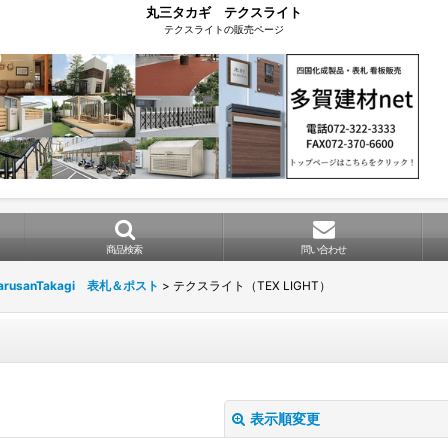
丸三タカギ テクスライト
テクスライトの販売ページ
商品検索
問い合わせ
usanTakagi 表札＆ポスト
>
テクスライト（TEX LIGHT）
表示順変更