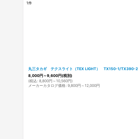
1
件
表示数
:
在庫あり
並び順
:
丸三タカギ テクスライト（TEX LIGHT） TX150-1/TX39
8,000
円
～9,600
円
(税別)
(
税込
:
8,800
円
～10,560
円
)
メーカーカタログ価格
:
9,800
円
～12,000
円