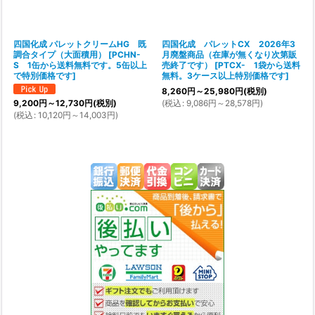
四国化成 パレットクリームHG 既
四国化成 パレットCX 2026年3
調合タイプ（大面積用）
[
PCHN-
月廃盤商品（在庫が無くなり次第販
S 1缶から送料無料です。5缶以上
売終了です）
[
PTCX- 1袋から送料
で特別価格です
]
無料。3ケース以上特別価格です
]
8,260
円
～25,980
円
(税別)
(
税込
:
9,086
円
～28,578
円
)
9,200
円
～12,730
円
(税別)
(
税込
:
10,120
円
～14,003
円
)