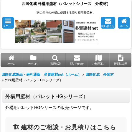
四国化成 外構用壁材（パレットシリーズ 外装材）
家の周りの外構に使用する塗り壁用外装材。
メニュー
問い合わせ
ホーム
ホーム
カテゴリ
商品検索
問い合わせ
ご利用案内
特商法表示
四国化成製品・表札通販 多賀建材net（ホーム）
>
四国化成 外装材
>
外構用壁材（パレットHGシリーズ）
外構用壁材（パレットHGシリーズ）
外構用パレットHGシリーズの販売ページです。
🏗️ 建材のご相談・お見積りはこちら