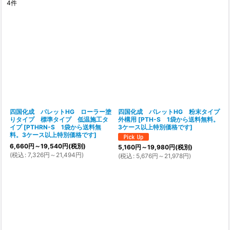
4
件
表示数
:
在庫あり
並び順
:
絞り込む
四国化成 パレットHG ローラー塗
四国化成 パレットHG 粉末タイプ
りタイプ 標準タイプ 低温施工タ
外構用
[
PTH-S 1袋から送料無料。
イプ
[
PTHRN-S 1袋から送料無
3ケース以上特別価格です
]
料。3ケース以上特別価格です
]
6,660
円
～19,540
円
(税別)
5,160
円
～19,980
円
(税別)
(
税込
:
7,326
円
～21,494
円
)
(
税込
:
5,676
円
～21,978
円
)