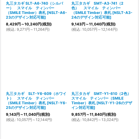
丸三タカギ SLT-A6-740（シルバ
丸三タカギ SMT-A3-741（2
ー） スマイル ティンバー
色） スマイル ティンバー
（SMILE Timber）表札
[
NSLT-A6-
（SMILE Timber）表札
[
NSLT-A3-
23のデザイン対応可能
]
24のデザイン対応可能
]
8,429
円
～10,240
円
(税別)
9,143
円
～11,040
円
(税別)
(
税込
:
9,271
円
～11,264
円
)
(
税込
:
10,057
円
～12,144
円
)
丸三タカギ SLT-Y6-609（ホワイ
丸三タカギ SMT-Y1-610（2色）
ト） スマイル ティンバー
スマイル ティンバー（SMILE
（SMILE Timber）表札
[
NSLT-Y6-
Timber）表札
[
NSLT-Y1-26のデザ
25のデザイン対応可能
]
イン対応可能
]
9,143
円
～11,040
円
(税別)
9,857
円
～11,840
円
(税別)
(
税込
:
10,057
円
～12,144
円
)
(
税込
:
10,842
円
～13,024
円
)