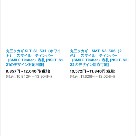
在庫あり
並び順
:
絞り込む
丸三タカギ SLT-S1-531（ホワイ
丸三タカギ SMT-S3-506（2
ト） スマイル ティンバー
色） スマイル ティンバー
（SMILE Timber）表札
[
NSLT-S1-
（SMILE Timber）表札
[
NSLT-S3-
21のデザイン対応可能
]
22のデザイン対応可能
]
9,857
円
～12,640
円
(税別)
10,572
円
～11,840
円
(税別)
(
税込
:
10,842
円
～13,904
円
)
(
税込
:
11,629
円
～13,024
円
)