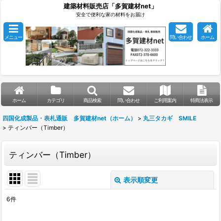
建築材料販売店「多賀建材net」
安全で便利な家の材料をお届け
メニュー
問い合わせ
ホーム
ホーム
カテゴリ
商品検索
問い合わせ
ご利用案内
特商法表示
四国化成製品・表札通販 多賀建材net（ホーム）
>
丸三タカギ SMILE
>
ティンバー（Timber）
ティンバー（Timber）
表示順変更
閉じる
6
件
表示数
: