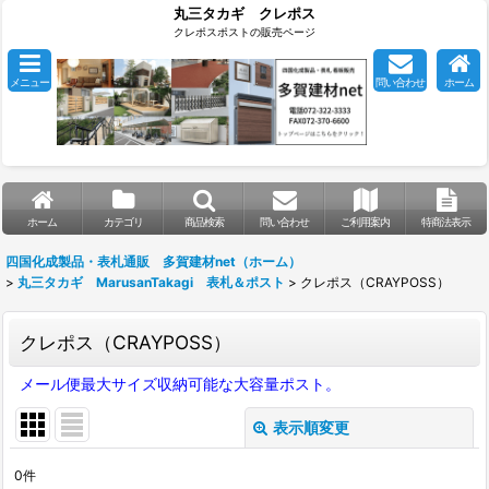
丸三タカギ クレポス
クレポスポストの販売ページ
メニュー
問い合わせ
ホーム
ホーム
カテゴリ
商品検索
問い合わせ
ご利用案内
特商法表示
四国化成製品・表札通販 多賀建材net（ホーム）
>
丸三タカギ MarusanTakagi 表札＆ポスト
>
クレポス（CRAYPOSS）
クレポス（CRAYPOSS）
メール便最大サイズ収納可能な大容量ポスト。
表示順変更
閉じる
0
件
表示数
: