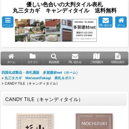
優しい色合いの大判タイル表札
丸三タカギ キャンディタイル 送料無料
メニュー
問い合わせ
ホーム
ホーム
カテゴリ
商品検索
問い合わせ
ご利用案内
特商法表示
四国化成製品・表札通販 多賀建材net（ホーム）
>
丸三タカギ MarusanTakagi 表札＆ポスト
>
CANDY TILE（キャンディタイル）
CANDY TILE（キャンディタイル）