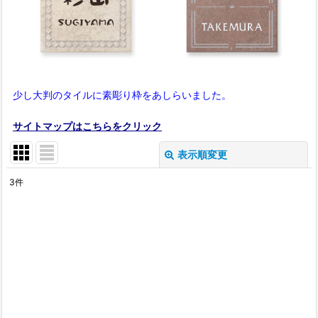
少し大判のタイルに素彫り枠をあしらいました。
サイトマップはこちらをクリック
表示順変更
閉じる
3
件
表示数
:
在庫あり
並び順
:
絞り込む